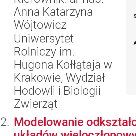
Anna Katarzyna
Wójtowicz
Uniwersytet
A
Rolniczy im.
Hugona Kołłątaja w
Krakowie, Wydział
Hodowli i Biologii
Zwierząt
Modelowanie odkształc
układów wieloczłonowy