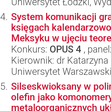
Uniwersytet Łódzki, Wyd
System komunikacji gra
księgach kalendarzowo
Meksyku w ujęciu teoret
Konkurs:
OPUS 4
, panel
Kierownik: dr Katarzyna
Uniwersytet Warszawski,
Silseskwioksany w polim
olefin jako komonomery 
metaloorganicznych ukł