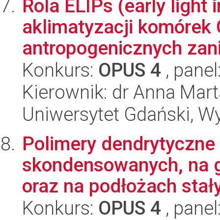
Rola ELIPs (early light
aklimatyzacji komóre
antropogenicznych zani
Konkurs:
OPUS 4
, panel
Kierownik: dr Anna Ma
Uniwersytet Gdański, Wyd
Polimery dendrytyczne
skondensowanych, na g
oraz na podłożach stałyc
Konkurs:
OPUS 4
, panel