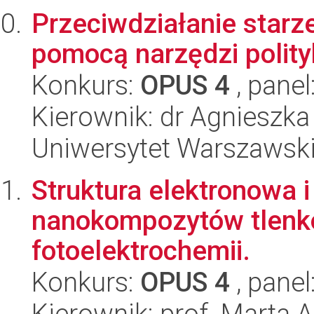
Przeciwdziałanie starz
pomocą narzędzi polityk
Konkurs:
OPUS 4
, panel
Kierownik: dr Agnieszka
Uniwersytet Warszawsk
Struktura elektronowa
nanokompozytów tlenk
fotoelektrochemii.
Konkurs:
OPUS 4
, panel
Kierownik: prof. Marta