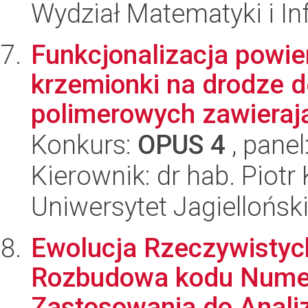
Wydział Matematyki i In
Funkcjonalizacja powi
krzemionki na drodze d
polimerowych zawierają
Konkurs:
OPUS 4
, panel
Kierownik: dr hab. Piotr
Uniwersytet Jagiellońsk
Ewolucja Rzeczywisty
Rozbudowa kodu Nume
Zastosowania do Analiz