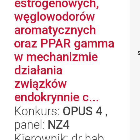
estrogenowych,
węglowodorów
aromatycznych
oraz PPAR gamma
w mechanizmie
S
działania
związków
endokrynnie c...
Konkurs:
OPUS 4
,
panel:
NZ4
Kierownik: dr hab.