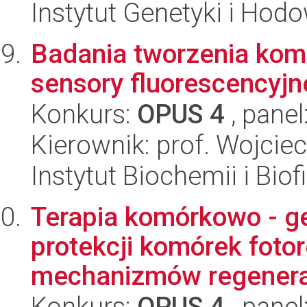
Instytut Genetyki i Hod
Badania tworzenia kom
sensory fluorescencyjn
Konkurs:
OPUS 4
, panel
Kierownik: prof. Wojciec
Instytut Biochemii i Biof
Terapia komórkowo - g
protekcji komórek foto
mechanizmów regenerac
Konkurs:
OPUS 4
, panel