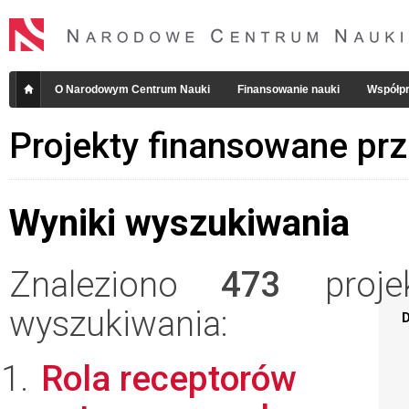
O Narodowym Centrum Nauki
Finansowanie nauki
Współpr
Projekty finansowane pr
Wyniki wyszukiwania
Znaleziono
473
projek
wyszukiwania:
D
Rola receptorów