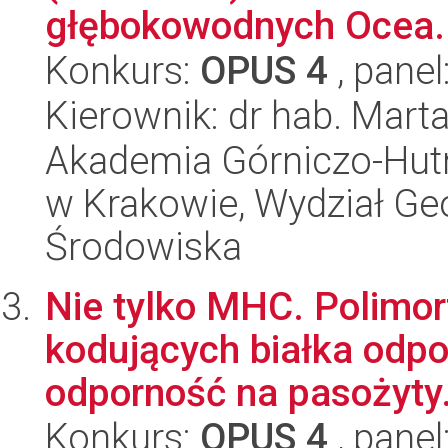
głębokowodnych Ocea..
Konkurs:
OPUS 4
, panel
Kierownik: dr hab. Mart
Akademia Górniczo-Hutn
w Krakowie, Wydział Geol
Środowiska
Nie tylko MHC. Polimorf
kodujących białka odp
odporność na pasożyty.
Konkurs:
OPUS 4
, panel