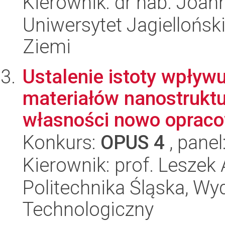
Kierownik: dr hab. Joa
Uniwersytet Jagielloński
Ziemi
Ustalenie istoty wpły
materiałów nanostruktur
własności nowo opraco
Konkurs:
OPUS 4
, panel
Kierownik: prof. Lesze
Politechnika Śląska, Wy
Technologiczny