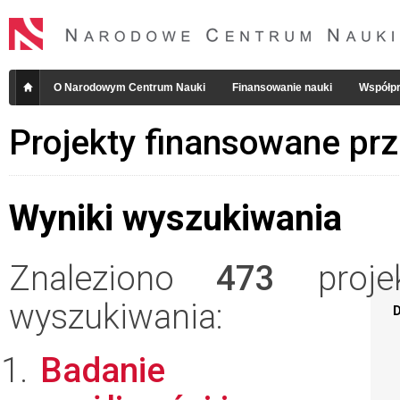
O Narodowym Centrum Nauki
Finansowanie nauki
Współpr
Projekty finansowane pr
Wyniki wyszukiwania
Znaleziono
473
projek
wyszukiwania:
D
Badanie