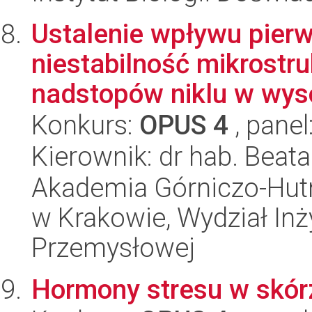
Ustalenie wpływu pier
niestabilność mikrostr
nadstopów niklu w wysok
Konkurs:
OPUS 4
, panel
Kierownik: dr hab. Beata
Akademia Górniczo-Hutn
w Krakowie, Wydział Inży
Przemysłowej
Hormony stresu w skór