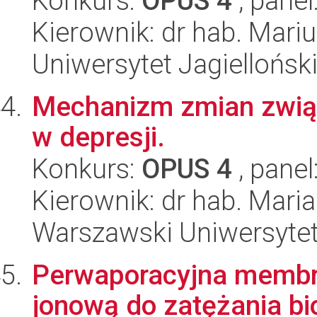
Konkurs:
OPUS 4
, panel
Kierownik: dr hab. Mari
Uniwersytet Jagiellońsk
Mechanizm zmian zwią
w depresji.
Konkurs:
OPUS 4
, panel
Kierownik: dr hab. Mari
Warszawski Uniwersytet
Perwaporacyjna membr
jonową do zatężania bi