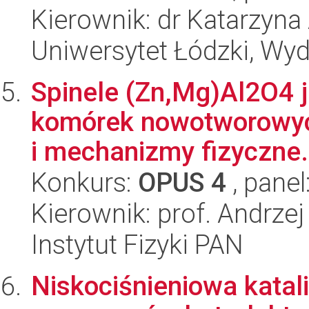
Kierownik: dr Katarzyn
Uniwersytet Łódzki, Wydz
Spinele (Zn,Mg)Al2O4 
komórek nowotworowyc
i mechanizmy fizyczne.
Konkurs:
OPUS 4
, panel
Kierownik: prof. Andrze
Instytut Fizyki PAN
Niskociśnieniowa katal