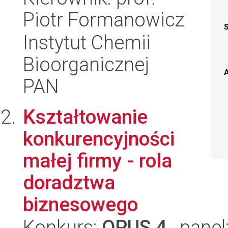
Piotr Formanowicz
Instytut Chemii
Bioorganicznej
A
PAN
Kształtowanie
konkurencyjności
małej firmy - rola
doradztwa
biznesowego
Konkurs:
OPUS 4
, panel