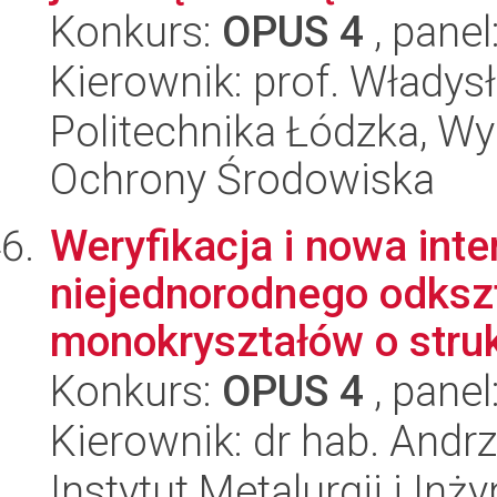
Konkurs:
OPUS 4
, panel
Kierownik: prof. Włady
Politechnika Łódzka, Wyd
Ochrony Środowiska
Weryfikacja i nowa in
niejednorodnego odkszta
monokryształów o struk
Konkurs:
OPUS 4
, panel
Kierownik: dr hab. Andr
Instytut Metalurgii i Inż