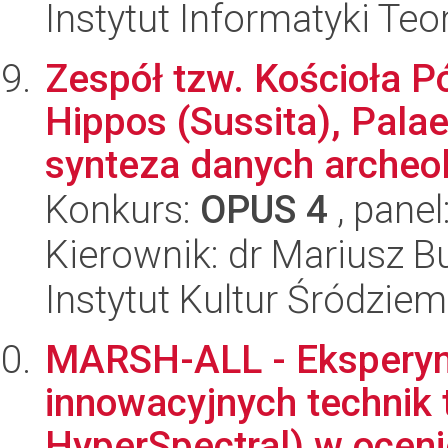
Instytut Informatyki Te
Zespół tzw. Kościoła 
Hippos (Sussita), Palae
synteza danych archeol
Konkurs:
OPUS 4
, panel
Kierownik: dr Mariusz B
Instytut Kultur Śródzie
MARSH-ALL - Eksperym
innowacyjnych technik t
HyperSpectral) w oceni