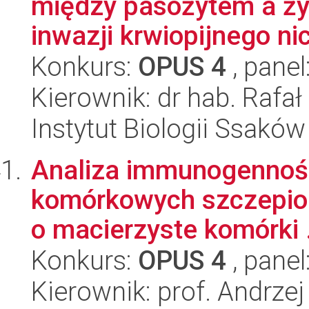
między pasożytem a ży
inwazji krwiopijnego nic
Konkurs:
OPUS 4
, panel
Kierownik: dr hab. Rafa
Instytut Biologii Ssakó
Analiza immunogennośc
komórkowych szczepio
o macierzyste komórki .
Konkurs:
OPUS 4
, panel
Kierownik: prof. Andrze