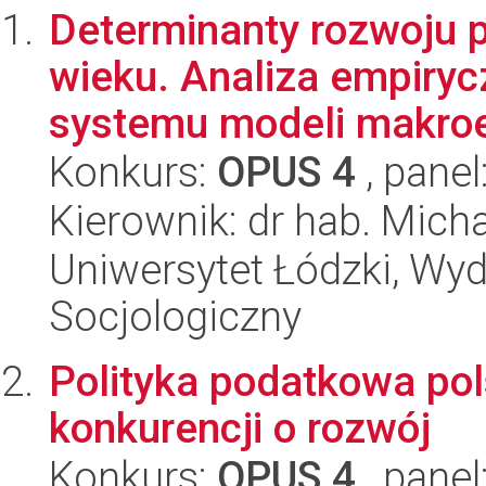
Determinanty rozwoju p
wieku. Analiza empiryc
systemu modeli makroe
Konkurs:
OPUS 4
, panel
Kierownik: dr hab. Micha
Uniwersytet Łódzki, Wy
Socjologiczny
Polityka podatkowa pol
konkurencji o rozwój
Konkurs:
OPUS 4
, panel