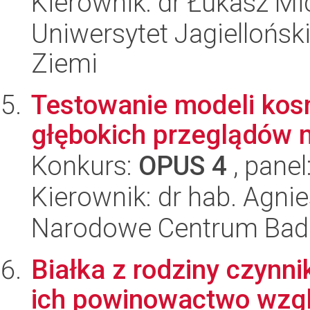
Kierownik: dr Łukasz Mi
Uniwersytet Jagielloński
Ziemi
Testowanie modeli kos
głębokich przeglądów 
Konkurs:
OPUS 4
, panel
Kierownik: dr hab. Agnie
Narodowe Centrum Bad
Białka z rodziny czynnik
ich powinowactwo wzg