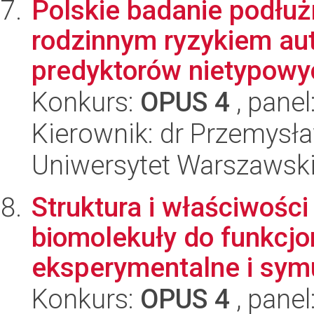
Polskie badanie podłu
rodzinnym ryzykiem au
predyktorów nietypowyc
Konkurs:
OPUS 4
, panel
Kierownik: dr Przemysł
Uniwersytet Warszawski,
Struktura i właściwośc
biomolekuły do funkcjo
eksperymentalne i symu
Konkurs:
OPUS 4
, panel