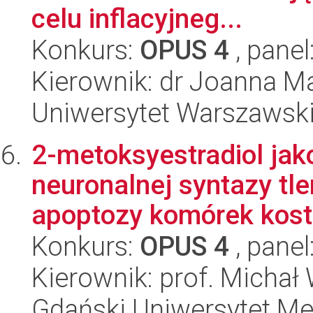
celu inflacyjneg...
Konkurs:
OPUS 4
, panel
Kierownik: dr Joanna M
Uniwersytet Warszawsk
2-metoksyestradiol jako
neuronalnej syntazy tl
apoptozy komórek kostn
Konkurs:
OPUS 4
, panel
Kierownik: prof. Michał
Gdański Uniwersytet Me