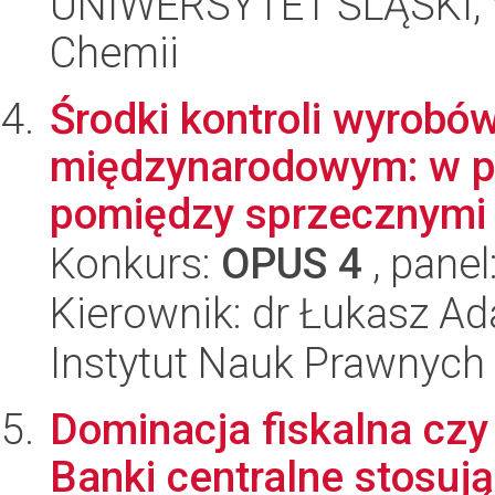
UNIWERSYTET ŚLĄSKI, Wy
Chemii
Środki kontroli wyrobó
międzynarodowym: w p
pomiędzy sprzecznymi i
Konkurs:
OPUS 4
, panel
Kierownik: dr Łukasz A
Instytut Nauk Prawnych
Dominacja fiskalna czy
Banki centralne stosuj