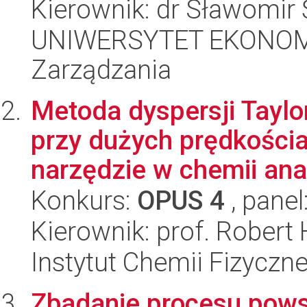
Kierownik: dr Sławomir
UNIWERSYTET EKONOMI
Zarządzania
Metoda dyspersji Taylo
przy dużych prędkości
narzędzie w chemii anal
Konkurs:
OPUS 4
, panel
Kierownik: prof. Robert 
Instytut Chemii Fizyczn
Zbadanie procesu pow