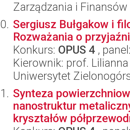
Zarządzania i Finansów
Sergiusz Bułgakow i fi
Rozważania o przyjaźni
Konkurs:
OPUS 4
, panel
Kierownik: prof. Liliann
Uniwersytet Zielonogór
Synteza powierzchniow
nanostruktur metaliczn
kryształów półprzewodn