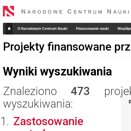
O Narodowym Centrum Nauki
Finansowanie nauki
Współpr
Projekty finansowane pr
Wyniki wyszukiwania
Znaleziono
473
projek
wyszukiwania:
D
Zastosowanie