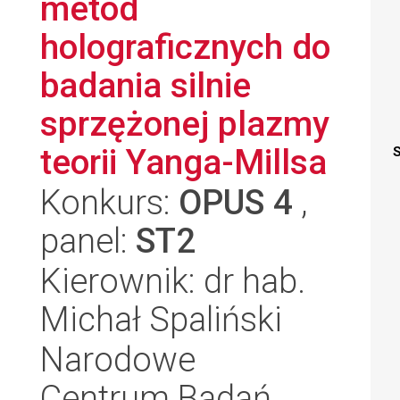
metod
holograficznych do
badania silnie
sprzężonej plazmy
teorii Yanga-Millsa
S
Konkurs:
OPUS 4
,
panel:
ST2
Kierownik: dr hab.
Michał Spaliński
Narodowe
Centrum Badań