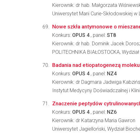
Kierownik: dr hab. Małgorzata Wiśniews
Uniwersytet Marii Curie-Skłodowskiej w L
Nowe szkła antymonowe o mieszanej 
Konkurs:
OPUS 4
, panel:
ST8
Kierownik: dr hab. Dominik Jacek Doros
POLITECHNIKA BIAŁOSTOCKA, Wydział 
Badania nad etiopatogenezą molekul
Konkurs:
OPUS 4
, panel:
NZ4
Kierownik: dr Dagmara Jadwiga Kabziń
Instytut Medycyny Doświadczalnej i Kl
Znaczenie peptydów cytrulinowanych 
Konkurs:
OPUS 4
, panel:
NZ6
Kierownik: dr Katarzyna Maria Gawron
Uniwersytet Jagielloński, Wydział Biochem