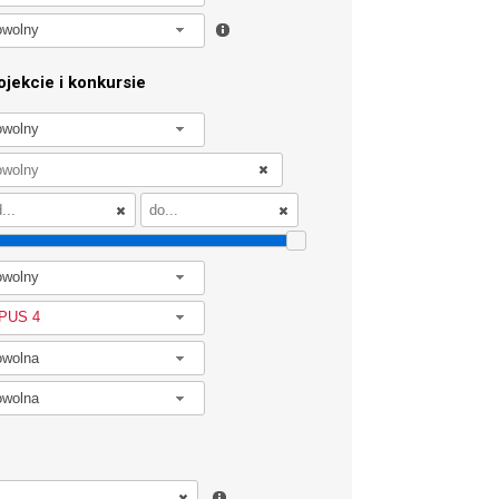
owolny
jekcie i konkursie
owolny
owolny
PUS 4
owolna
owolna