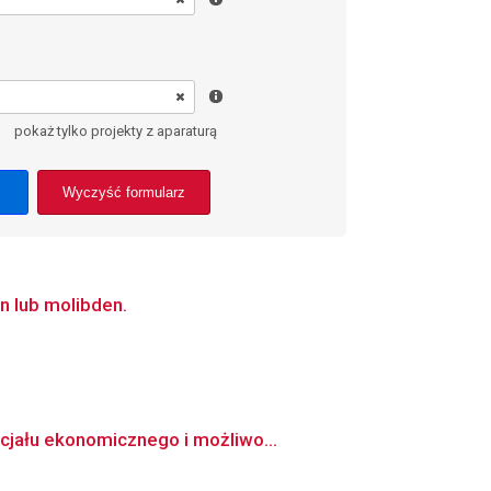
pokaż tylko projekty z aparaturą
Wyczyść formularz
n lub molibden.
cjału ekonomicznego i możliwo...