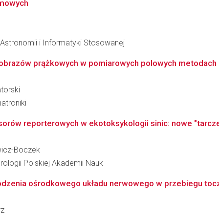
omowych
, Astronomii i Informatyki Stosowanej
za obrazów prążkowych w pomiarowych polowych metodach
torski
atroniki
ów reporterowych w ekotoksykologii sinic: nowe "tarcze
wicz-Boczek
ologii Polskiej Akademii Nauk
dzenia ośrodkowego układu nerwowego w przebiegu tocz
rz