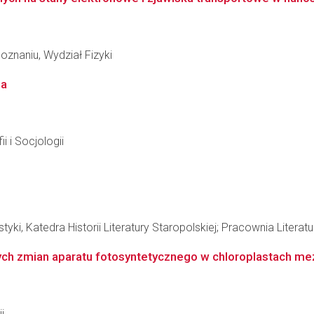
znaniu, Wydział Fizyki
ia
i i Socjologii
tyki, Katedra Historii Literatury Staropolskiej; Pracownia Litera
lnych zmian aparatu fotosyntetycznego w chloroplastach me
i