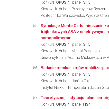
Konkurs:
OPUS 4
, panel:
ST5
Kierownik: dr hab. Przemysław Ryszard
Politechnika Warszawska, Wydział Che
Symulacje Monte Carlo mieszanin k
trójblokowych ABA z selektywnymi r
homopolimerami
Konkurs:
OPUS 4
, panel:
ST5
Kierownik: dr hab. Michał Banaszak
Uniwersytet im. Adama Mickiewicza w Po
Badanie mechanizmów stabilizacji n
Konkurs:
OPUS 4
, panel:
ST5
Kierownik: dr hab. Janina Okal
Instytut Niskich Temperatur i Badań St
Teoretyczne, instytucjonalne i empi
Konkurs:
OPUS 4
, panel:
HS4