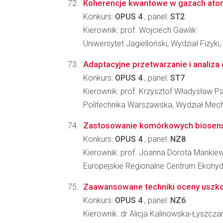
Koherencje kwantowe w gazach at
Konkurs:
OPUS 4
, panel:
ST2
Kierownik: prof. Wojciech Gawlik
Uniwersytet Jagielloński, Wydział Fizyki
Adaptacyjne przetwarzanie i anali
Konkurs:
OPUS 4
, panel:
ST7
Kierownik: prof. Krzysztof Władysław Pa
Politechnika Warszawska, Wydział Mech
Zastosowanie komórkowych biosensor
Konkurs:
OPUS 4
, panel:
NZ8
Kierownik: prof. Joanna Dorota Mankie
Europejskie Regionalne Centrum Ekohydr
Zaawansowane techniki oceny uszko
Konkurs:
OPUS 4
, panel:
NZ6
Kierownik: dr Alicja Kalinowska-Łyszcza