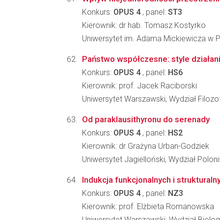
Konkurs:
OPUS 4
, panel:
ST3
Kierownik: dr hab. Tomasz Kostyrko
Uniwersytet im. Adama Mickiewicza w Po
Państwo współczesne: style działan
Konkurs:
OPUS 4
, panel:
HS6
Kierownik: prof. Jacek Raciborski
Uniwersytet Warszawski, Wydział Filozofi
Od paraklausithyronu do serenady
Konkurs:
OPUS 4
, panel:
HS2
Kierownik: dr Grażyna Urban-Godziek
Uniwersytet Jagielloński, Wydział Polonis
Indukcja funkcjonalnych i struktura
Konkurs:
OPUS 4
, panel:
NZ3
Kierownik: prof. Elżbieta Romanowska
Uniwersytet Warszawski, Wydział Biologi