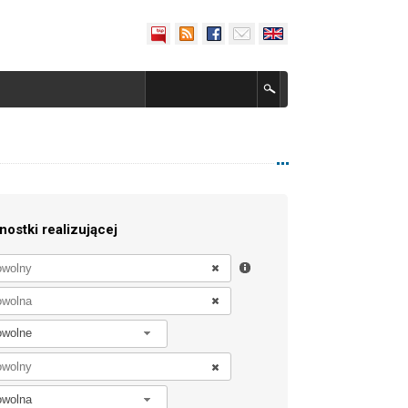
nostki realizującej
owolne
owolna