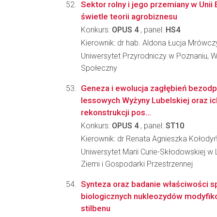
Sektor rolny i jego przemiany w Unii
świetle teorii agrobiznesu
Konkurs:
OPUS 4
, panel:
HS4
Kierownik: dr hab. Aldona Łucja Mrów
Uniwersytet Przyrodniczy w Poznaniu, 
Społeczny
Geneza i ewolucja zagłębień bezo
lessowych Wyżyny Lubelskiej oraz ic
rekonstrukcji pos...
Konkurs:
OPUS 4
, panel:
ST10
Kierownik: dr Renata Agnieszka Kołody
Uniwersytet Marii Curie-Skłodowskiej w 
Ziemi i Gospodarki Przestrzennej
Synteza oraz badanie właściwości 
biologicznych nukleozydów modyfi
stilbenu