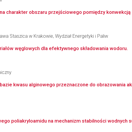
a charakter obszaru przejściowego pomiędzy konwekcją lam
awa Staszica w Krakowie, Wydział Energetyki i Paliw
iałów węglowych dla efektywnego składowania wodoru.
miczny
 bazie kwasu alginowego przeznaczone do obrazowania ak
ego poliakryloamidu na mechanizm stabilności wodnych su