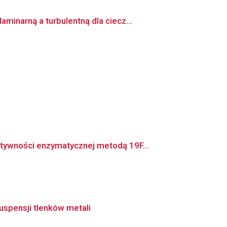
inarną a turbulentną dla ciecz...
tywności enzymatycznej metodą 19F...
spensji tlenków metali