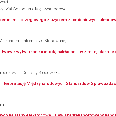
ewski
Wydział Gospodarki Międzynarodowej
ciemnienia brzegowego z użyciem zaćmieniowych układów
, Astronomii i Informatyki Stosowanej
stwowe wytwarzane metodą nakładania w zimnej plazmie d
i Procesowej i Ochrony Środowiska
nterpretację Międzynarodowych Standardów Sprawozdawczo
nia
ych na stany elektronowe i zjawiska transportowe w nano