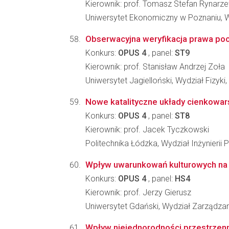
Kierownik: prof. Tomasz Stefan Rynarz
Uniwersytet Ekonomiczny w Poznaniu, 
Obserwacyjna weryfikacja prawa po
Konkurs:
OPUS 4
, panel:
ST9
Kierownik: prof. Stanisław Andrzej Zoła
Uniwersytet Jagielloński, Wydział Fizyki
Nowe katalityczne układy cienkowar
Konkurs:
OPUS 4
, panel:
ST8
Kierownik: prof. Jacek Tyczkowski
Politechnika Łódzka, Wydział Inżynieri
Wpływ uwarunkowań kulturowych na i
Konkurs:
OPUS 4
, panel:
HS4
Kierownik: prof. Jerzy Gierusz
Uniwersytet Gdański, Wydział Zarządza
Wpływ niejednorodności przestrzenn