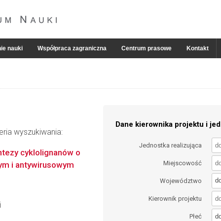
ie nauki
Współpraca zagraniczna
Centrum prasowe
Kontakt
Dane kierownika projektu i jed
eria wyszukiwania:
Jednostka realizująca
tezy cyklolignanów o
Miejscowość
nym i antywirusowym
d
Województwo
Kierownik projektu
i
d
Płeć