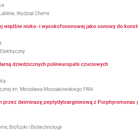
ka
ublinie, Wydział Chemii
więźbie nisko- i wysokofononowej jako osnowy do konstr
z
Elektryczny
arną dziedzicznych polineuropatii czuciowych
ska
inicznej im. Mirosława Mossakowskiego PAN
przez deiminazę peptydyloargininową z Porphyromonas ging
ii, Biofizyki i Biotechnologii