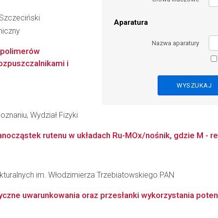
 Szczeciński
Aparatura
miczny
Nazwa aparatury
opolimerów
ozpuszczalnikami i
znaniu, Wydział Fizyki
anocząstek rutenu w układach Ru-MOx/nośnik, gdzie M - re
rukturalnych im. Włodzimierza Trzebiatowskiego PAN
ryczne uwarunkowania oraz przesłanki wykorzystania poten