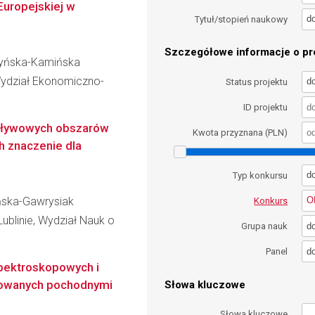
 Europejskiej w
d
Tytuł/stopień naukowy
Szczegółowe informacje o pro
czyńska-Kamińska
Wydział Ekonomiczno-
d
Status projektu
ID projektu
dpływowych obszarów
Kwota przyznana (PLN)
h znaczenie dla
d
Typ konkursu
ńska-Gawrysiak
O
Konkurs
Lublinie, Wydział Nauk o
d
Grupa nauk
d
Panel
spektroskopowych i
kowanych pochodnymi
Słowa kluczowe
Słowa kluczowe