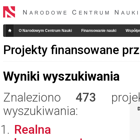
O Narodowym Centrum Nauki
Finansowanie nauki
Współpr
Projekty finansowane pr
Wyniki wyszukiwania
Znaleziono
473
projek
wyszukiwania:
D
Realna