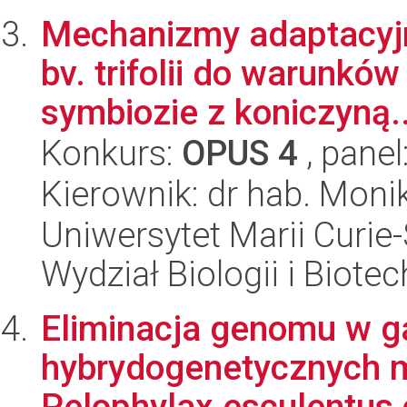
Mechanizmy adaptacyj
bv. trifolii do warunkó
symbiozie z koniczyną..
Konkurs:
OPUS 4
, panel
Kierownik: dr hab. Moni
Uniwersytet Marii Curie-
Wydział Biologii i Biotec
Eliminacja genomu w 
hybrydogenetycznych m
Pelophylax esculentus