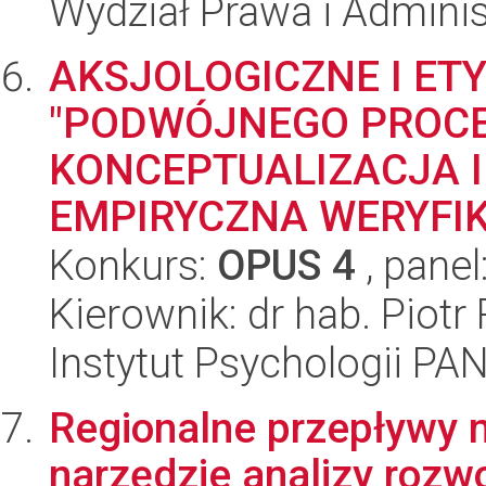
Wydział Prawa i Adminis
AKSJOLOGICZNE I ET
"PODWÓJNEGO PROCE
KONCEPTUALIZACJA ID
EMPIRYCZNA WERYFIK
Konkurs:
OPUS 4
, panel
Kierownik: dr hab. Piotr
Instytut Psychologii PA
Regionalne przepływy 
narzędzie analizy rozw