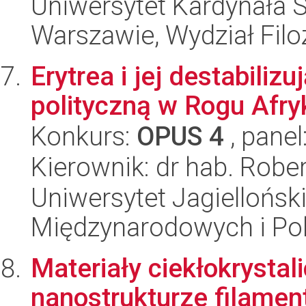
Uniwersytet Kardynała 
Warszawie, Wydział Filoz
Erytrea i jej destabiliz
polityczną w Rogu Afry
Konkurs:
OPUS 4
, panel
Kierownik: dr hab. Robe
Uniwersytet Jagiellońsk
Międzynarodowych i Pol
Materiały ciekłokrystali
nanostrukturze filamen