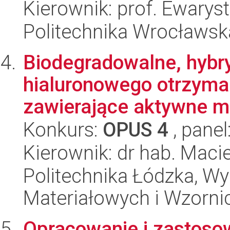
Kierownik: prof. Ewarys
Politechnika Wrocławska
Biodegradowalne, hybr
hialuronowego otrzyma
zawierające aktywne mo
Konkurs:
OPUS 4
, panel
Kierownik: dr hab. Maci
Politechnika Łódzka, Wy
Materiałowych i Wzorni
Opracowanie i zastoso