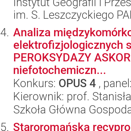
Instytut Geografii i Pr
im. S. Leszczyckiego P
Analiza międzykomórko
elektrofizjologicznych 
PEROKSYDAZY ASKOR
niefotochemiczn...
Konkurs:
OPUS 4
, panel
Kierownik: prof. Stanis
Szkoła Główna Gospoda
Staroromańska recypro