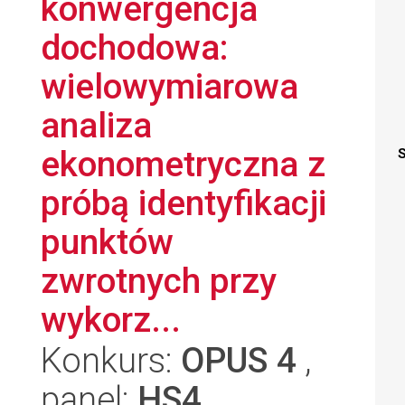
konwergencja
dochodowa:
wielowymiarowa
analiza
ekonometryczna z
S
próbą identyfikacji
punktów
zwrotnych przy
wykorz...
Konkurs:
OPUS 4
,
panel:
HS4