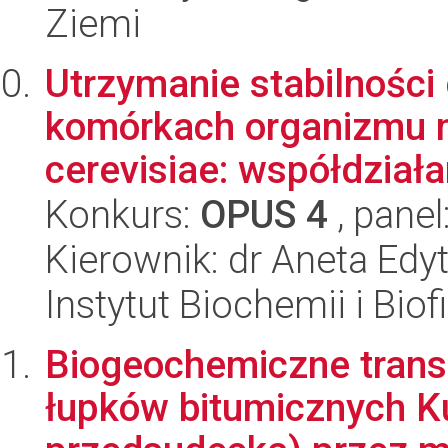
Ziemi
Utrzymanie stabilnośc
komórkach organizmu
cerevisiae: współdziałan
Konkurs:
OPUS 4
, panel
Kierownik: dr Aneta Edy
Instytut Biochemii i Biof
Biogeochemiczne trans
łupków bitumicznych K