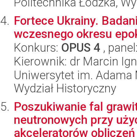
Politechnika Łódzka, W
Fortece Ukrainy. Badan
wczesnego okresu epok
Konkurs:
OPUS 4
, panel
Kierownik: dr Marcin Ig
Uniwersytet im. Adama 
Wydział Historyczny
Poszukiwanie fal grawi
neutronowych przy uży
akceleratorów obliczeń