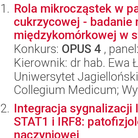
Rola mikrocząstek w pa
cukrzycowej - badanie
międzykomórkowej w st
Konkurs:
OPUS 4
, panel
Kierownik: dr hab. Ewa 
Uniwersytet Jagiellońsk
Collegium Medicum; Wyd
Integracja sygnalizacj
STAT1 i IRF8: patofizjo
naczyniowej