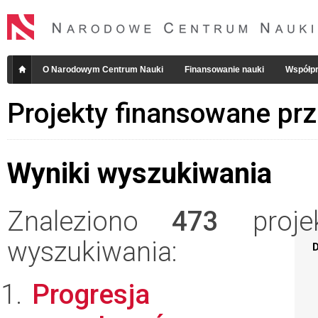
O Narodowym Centrum Nauki
Finansowanie nauki
Współpr
Projekty finansowane pr
Wyniki wyszukiwania
Znaleziono
473
projek
wyszukiwania:
D
Progresja