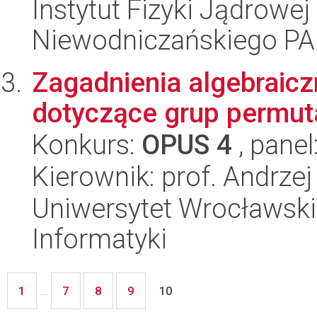
Instytut Fizyki Jądrowej
Niewodniczańskiego P
Zagadnienia algebraic
dotyczące grup permutac
Konkurs:
OPUS 4
, panel
Kierownik: prof. Andrzej
Uniwersytet Wrocławski
Informatyki
1
7
8
9
...
10