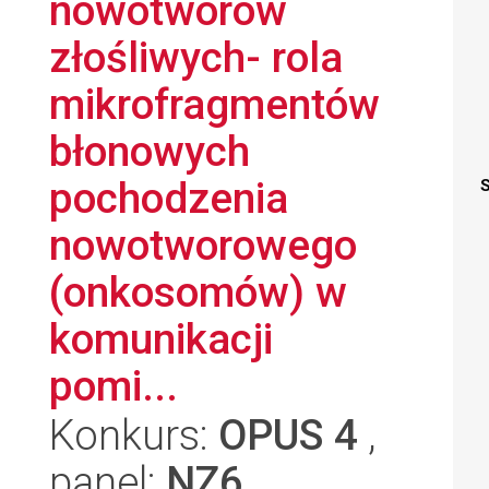
nowotworów
złośliwych- rola
mikrofragmentów
błonowych
pochodzenia
S
nowotworowego
(onkosomów) w
komunikacji
pomi...
Konkurs:
OPUS 4
,
panel:
NZ6