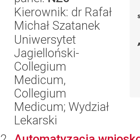
Kierownik: dr Rafał
Michał Szatanek
Uniwersytet
A
Jagielloński-
Collegium
Medicum,
Collegium
Medicum; Wydział
Lekarski
Automatyzacja wniosk