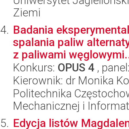
Uniwersytet Jagielloński
Ziemi
Badania eksperymental
spalania paliw alterna
z paliwami węglowymi..
Konkurs:
OPUS 4
, panel
Kierownik: dr Monika 
Politechnika Częstochow
Mechanicznej i Informat
Edycja listów Magdale