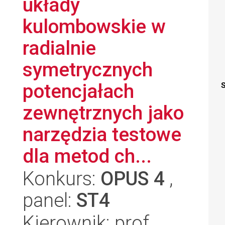
układy
kulombowskie w
radialnie
symetrycznych
potencjałach
S
zewnętrznych jako
narzędzia testowe
dla metod ch...
Konkurs:
OPUS 4
,
panel:
ST4
Kierownik: prof.