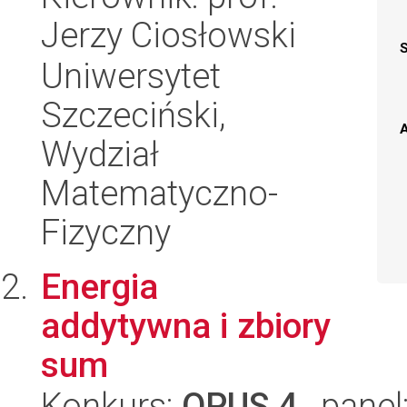
Jerzy Ciosłowski
Uniwersytet
Szczeciński,
A
Wydział
Matematyczno-
Fizyczny
Energia
addytywna i zbiory
sum
Konkurs:
OPUS 4
, panel