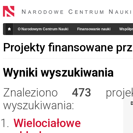
O Narodowym Centrum Nauki
Finansowanie nauki
Współpr
Projekty finansowane pr
Wyniki wyszukiwania
Znaleziono
473
projek
wyszukiwania:
D
Wielociałowe