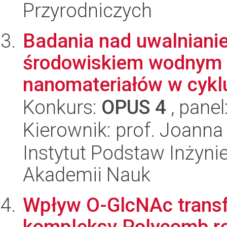
Przyrodniczych
Badania nad uwalnianie
środowiskiem wodnym i
nanomateriałów w cyklu
Konkurs:
OPUS 4
, panel
Kierownik: prof. Joann
Instytut Podstaw Inżynie
Akademii Nauk
Wpływ O-GlcNAc transf
kompleksy Polycomb re