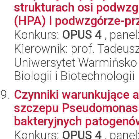
strukturach osi podwz
(HPA) i podwzgórze-prz
Konkurs:
OPUS 4
, panel
Kierownik: prof. Tadeu
Uniwersytet Warmińsko-
Biologii i Biotechnologii
Czynniki warunkujące 
szczepu Pseudomonas
bakteryjnych patogenów 
Konkurs:
OPUS 4
, panel