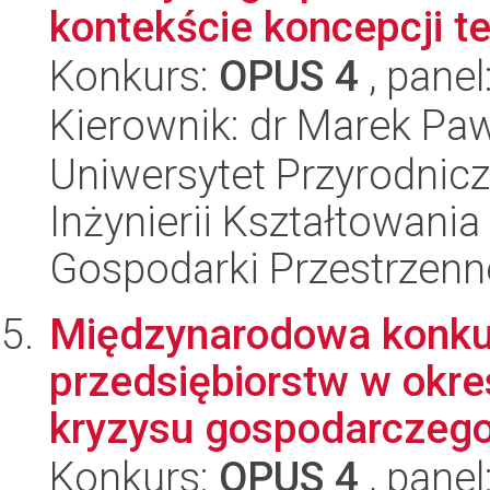
kontekście koncepcji ter
Konkurs:
OPUS 4
, panel
Kierownik: dr Marek Pa
Uniwersytet Przyrodnic
Inżynierii Kształtowania
Gospodarki Przestrzenn
Międzynarodowa konkur
przedsiębiorstw w okres
kryzysu gospodarczeg
Konkurs:
OPUS 4
, panel