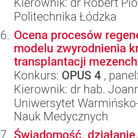
Kierownik: dr Robert Pio
Politechnika Łódzka
Ocena procesów regen
modelu zwyrodnienia 
transplantacji mezench
Konkurs:
OPUS 4
, panel
Kierownik: dr hab. Joan
Uniwersytet Warmińsko-
Nauk Medycznych
Świadomość, działanie,