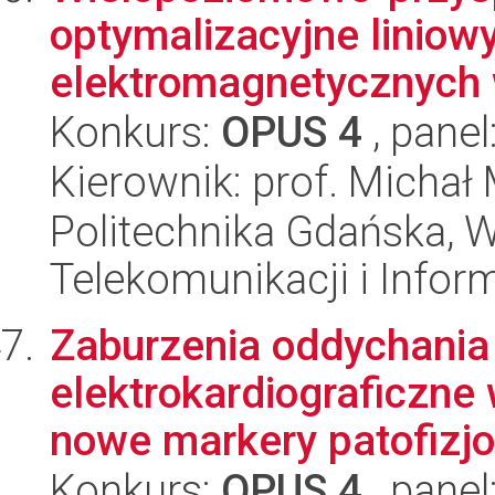
optymalizacyjne liniow
elektromagnetycznych 
Konkurs:
OPUS 4
, panel
Kierownik: prof. Michał
Politechnika Gdańska, Wy
Telekomunikacji i Infor
Zaburzenia oddychania 
elektrokardiograficzne 
nowe markery patofizjol
Konkurs:
OPUS 4
, panel