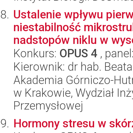
Ustalenie wpływu pier
niestabilność mikrostr
nadstopów niklu w wysok
Konkurs:
OPUS 4
, panel
Kierownik: dr hab. Beata
Akademia Górniczo-Hutn
w Krakowie, Wydział Inży
Przemysłowej
Hormony stresu w skór