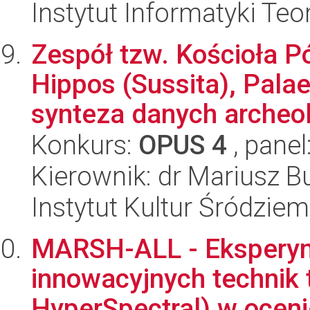
Instytut Informatyki Te
Zespół tzw. Kościoła 
Hippos (Sussita), Palae
synteza danych archeol
Konkurs:
OPUS 4
, panel
Kierownik: dr Mariusz B
Instytut Kultur Śródzie
MARSH-ALL - Eksperym
innowacyjnych technik t
HyperSpectral) w oceni