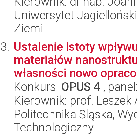
Kierownik: dr hab. Joa
Uniwersytet Jagielloński
Ziemi
Ustalenie istoty wpły
materiałów nanostruktur
własności nowo opraco
Konkurs:
OPUS 4
, panel
Kierownik: prof. Lesze
Politechnika Śląska, Wy
Technologiczny