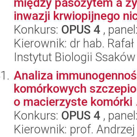
między pasożytem a ży
inwazji krwiopijnego nic
Konkurs:
OPUS 4
, panel
Kierownik: dr hab. Rafa
Instytut Biologii Ssakó
Analiza immunogennośc
komórkowych szczepio
o macierzyste komórki .
Konkurs:
OPUS 4
, panel
Kierownik: prof. Andrze