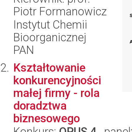
Piotr Formanowicz
Instytut Chemii
Bioorganicznej
A
PAN
Kształtowanie
konkurencyjności
małej firmy - rola
doradztwa
biznesowego
Konkurs:
OPUS 4
, panel