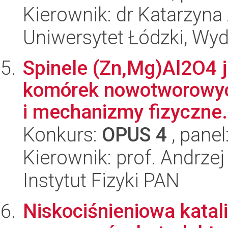
Kierownik: dr Katarzyn
Uniwersytet Łódzki, Wydz
Spinele (Zn,Mg)Al2O4 
komórek nowotworowyc
i mechanizmy fizyczne.
Konkurs:
OPUS 4
, panel
Kierownik: prof. Andrze
Instytut Fizyki PAN
Niskociśnieniowa katal