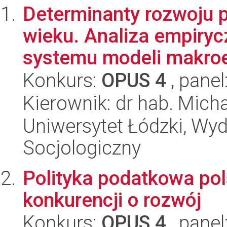
Determinanty rozwoju p
wieku. Analiza empiryc
systemu modeli makroe
Konkurs:
OPUS 4
, panel
Kierownik: dr hab. Micha
Uniwersytet Łódzki, Wy
Socjologiczny
Polityka podatkowa pol
konkurencji o rozwój
Konkurs:
OPUS 4
, panel