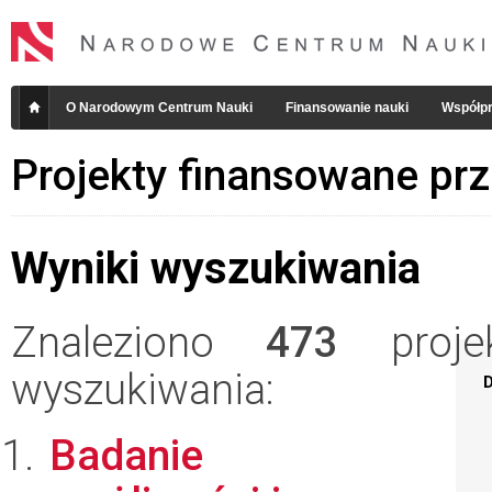
O Narodowym Centrum Nauki
Finansowanie nauki
Współpr
Projekty finansowane pr
Wyniki wyszukiwania
Znaleziono
473
projek
wyszukiwania:
D
Badanie