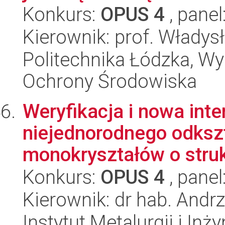
Konkurs:
OPUS 4
, panel
Kierownik: prof. Włady
Politechnika Łódzka, Wyd
Ochrony Środowiska
Weryfikacja i nowa in
niejednorodnego odkszta
monokryształów o struk
Konkurs:
OPUS 4
, panel
Kierownik: dr hab. Andr
Instytut Metalurgii i Inż