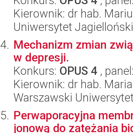
Konkurs:
OPUS 4
, panel
Kierownik: dr hab. Mari
Uniwersytet Jagiellońsk
Mechanizm zmian zwią
w depresji.
Konkurs:
OPUS 4
, panel
Kierownik: dr hab. Mari
Warszawski Uniwersytet
Perwaporacyjna membr
jonową do zatężania bi