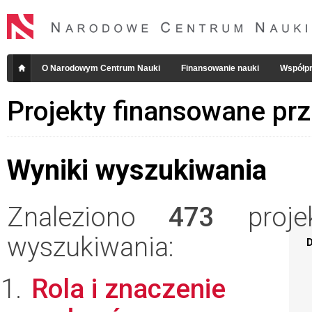
O Narodowym Centrum Nauki
Finansowanie nauki
Współpr
Projekty finansowane pr
Wyniki wyszukiwania
Znaleziono
473
projek
wyszukiwania:
D
Rola i znaczenie