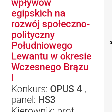
wpływów
egipskich na
rozwój społeczno-
polityczny
Południowego
S
Lewantu w okresie
Wczesnego Brązu
I
Konkurs:
OPUS 4
,
panel:
HS3
Kierownik: prof.