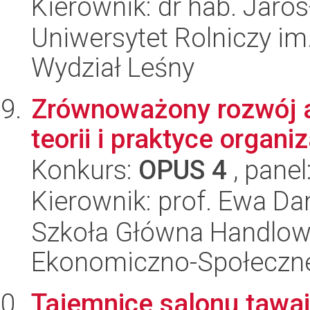
Kierownik: dr hab. Jaro
Uniwersytet Rolniczy im
Wydział Leśny
Zrównoważony rozwój a
teorii i praktyce organ
Konkurs:
OPUS 4
, panel
Kierownik: prof. Ewa Da
Szkoła Główna Handlow
Ekonomiczno-Społeczn
Tajemnice salonu tawai