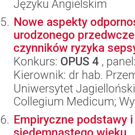
Języku Angielskim
Nowe aspekty odpornoś
urodzonego przedwcześ
czynników ryzyka sepsy
Konkurs:
OPUS 4
, panel
Kierownik: dr hab. Prz
Uniwersytet Jagiellońsk
Collegium Medicum; Wyd
Empiryczne podstawy i o
siedemnastego wieku