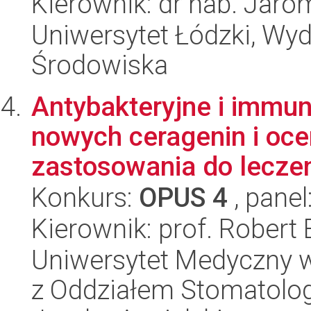
Kierownik: dr hab. Jaro
Uniwersytet Łódzki, Wydz
Środowiska
Antybakteryjne i immu
nowych ceragenin i oce
zastosowania do leczen
Konkurs:
OPUS 4
, panel
Kierownik: prof. Robert 
Uniwersytet Medyczny w
z Oddziałem Stomatolog