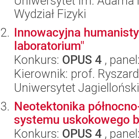
Uniwersytet im. Adama 
Wydział Fizyki
Innowacyjna humanistyk
laboratorium"
Konkurs:
OPUS 4
, panel
Kierownik: prof. Ryszar
Uniwersytet Jagielloński
Neotektonika północn
systemu uskokowego b
Konkurs:
OPUS 4
, panel