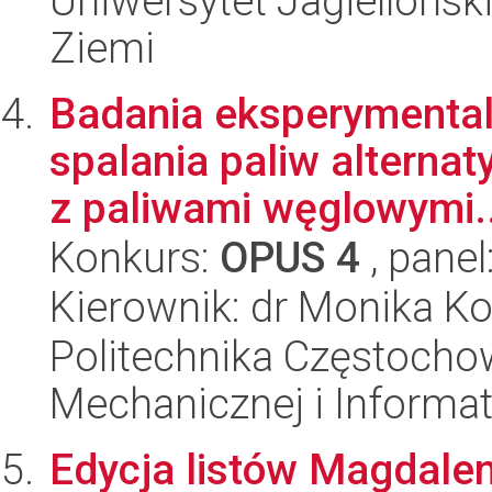
Uniwersytet Jagielloński
Ziemi
Badania eksperymental
spalania paliw alterna
z paliwami węglowymi..
Konkurs:
OPUS 4
, panel
Kierownik: dr Monika 
Politechnika Częstochow
Mechanicznej i Informat
Edycja listów Magdale