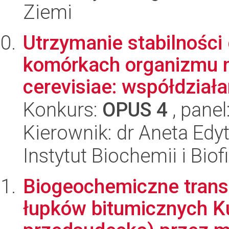
Ziemi
Utrzymanie stabilnośc
komórkach organizmu
cerevisiae: współdziałan
Konkurs:
OPUS 4
, panel
Kierownik: dr Aneta Edy
Instytut Biochemii i Biof
Biogeochemiczne trans
łupków bitumicznych K