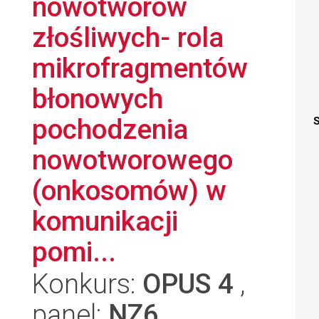
nowotworów
złośliwych- rola
mikrofragmentów
błonowych
pochodzenia
S
nowotworowego
(onkosomów) w
komunikacji
pomi...
Konkurs:
OPUS 4
,
panel:
NZ6