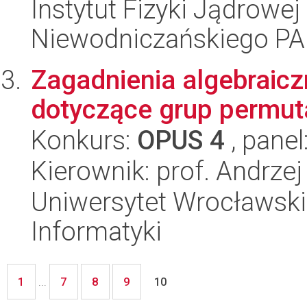
Instytut Fizyki Jądrowej
Niewodniczańskiego P
Zagadnienia algebraic
dotyczące grup permutac
Konkurs:
OPUS 4
, panel
Kierownik: prof. Andrzej
Uniwersytet Wrocławski
Informatyki
1
7
8
9
...
10