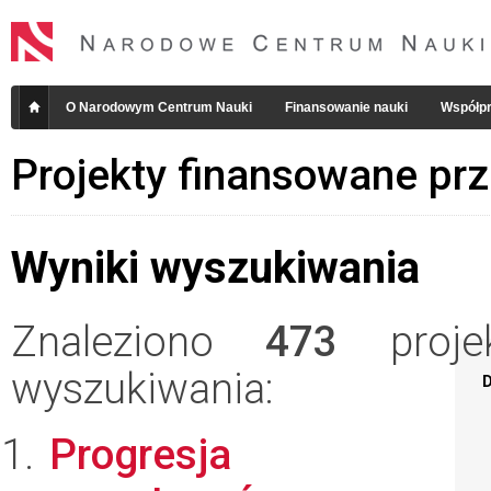
O Narodowym Centrum Nauki
Finansowanie nauki
Współpr
Projekty finansowane pr
Wyniki wyszukiwania
Znaleziono
473
projek
wyszukiwania:
D
Progresja