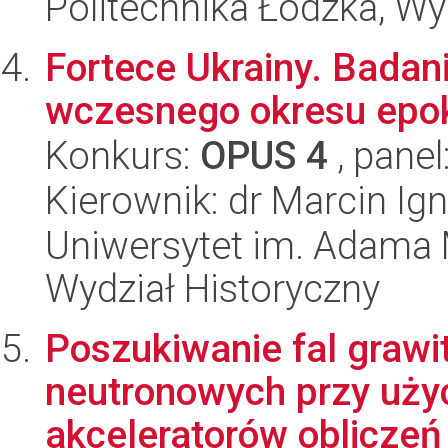
Politechnika Łódzka, W
Fortece Ukrainy. Badan
wczesnego okresu epok
Konkurs:
OPUS 4
, panel
Kierownik: dr Marcin Ig
Uniwersytet im. Adama 
Wydział Historyczny
Poszukiwanie fal grawi
neutronowych przy uży
akceleratorów obliczeń