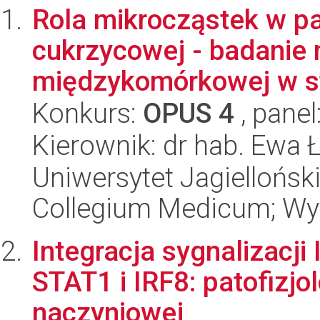
Rola mikrocząstek w pa
cukrzycowej - badanie
międzykomórkowej w st
Konkurs:
OPUS 4
, panel
Kierownik: dr hab. Ewa 
Uniwersytet Jagiellońsk
Collegium Medicum; Wyd
Integracja sygnalizacj
STAT1 i IRF8: patofizjo
naczyniowej