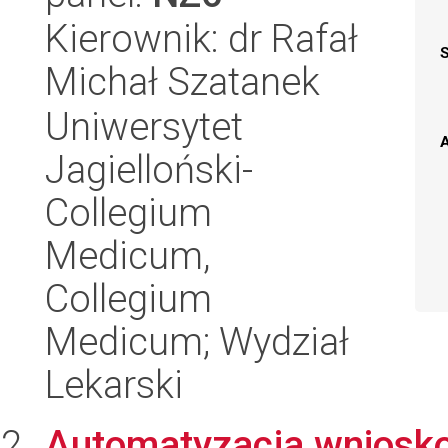
Kierownik: dr Rafał
Michał Szatanek
Uniwersytet
A
Jagielloński-
Collegium
Medicum,
Collegium
Medicum; Wydział
Lekarski
Automatyzacja wniosk