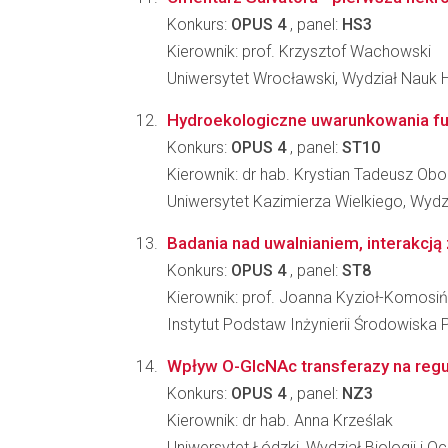
Konkurs:
OPUS 4
, panel:
HS3
Kierownik: prof. Krzysztof Wachowski
Uniwersytet Wrocławski, Wydział Nauk 
Hydroekologiczne uwarunkowania fu
Konkurs:
OPUS 4
, panel:
ST10
Kierownik: dr hab. Krystian Tadeusz Obo
Uniwersytet Kazimierza Wielkiego, Wydz
Badania nad uwalnianiem, interakcją
Konkurs:
OPUS 4
, panel:
ST8
Kierownik: prof. Joanna Kyzioł-Komosi
Instytut Podstaw Inżynierii Środowiska 
Wpływ O-GlcNAc transferazy na reg
Konkurs:
OPUS 4
, panel:
NZ3
Kierownik: dr hab. Anna Krześlak
Uniwersytet Łódzki, Wydział Biologii i 