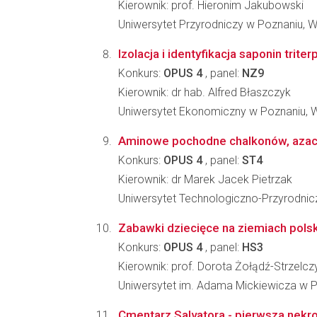
Kierownik: prof. Hieronim Jakubowski
Uniwersytet Przyrodniczy w Poznaniu, Wyd
Izolacja i identyfikacja saponin tri
Konkurs:
OPUS 4
, panel:
NZ9
Kierownik: dr hab. Alfred Błaszczyk
Uniwersytet Ekonomiczny w Poznaniu,
Aminowe pochodne chalkonów, azachal
Konkurs:
OPUS 4
, panel:
ST4
Kierownik: dr Marek Jacek Pietrzak
Uniwersytet Technologiczno-Przyrodniczy
Zabawki dziecięce na ziemiach pols
Konkurs:
OPUS 4
, panel:
HS3
Kierownik: prof. Dorota Żołądź-Strzelcz
Uniwersytet im. Adama Mickiewicza w P
Cmentarz Salvatora - pierwsza nekr