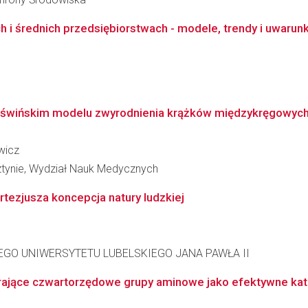
h i średnich przedsiębiorstwach - modele, trendy i uwaru
świńskim modelu zwyrodnienia krążków międzykręgowych p
wicz
ztynie, Wydział Nauk Medycznych
rtezjusza koncepcja natury ludzkiej
GO UNIWERSYTETU LUBELSKIEGO JANA PAWŁA II
jące czwartorzędowe grupy aminowe jako efektywne katali