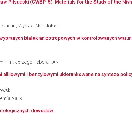
aw Piłsudski (CWBP-5): Materials for the Study of the Nivh
znaniu, Wydział Neofilologii
wybranych białek anizotropowych w kontrolowanych warunk
zchni im. Jerzego Habera PAN
 allilowymi i benzylowymi ukierunkowane na syntezę policy
howski
ademia Nauk
ontologicznych dowodów.