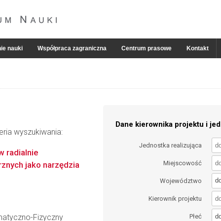
ie nauki
Współpraca zagraniczna
Centrum prasowe
Kontakt
Dane kierownika projektu i jed
eria wyszukiwania:
Jednostka realizująca
 radialnie
Miejscowość
znych jako narzędzia
d
Województwo
Kierownik projektu
d
matyczno-Fizyczny
Płeć