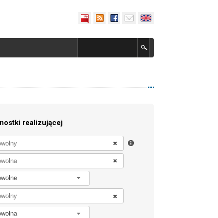
nostki realizującej
owolne
owolna