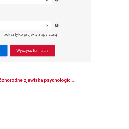
pokaż tylko projekty z aparaturą
Wyczyść formularz
óżnorodne zjawiska psychologic...