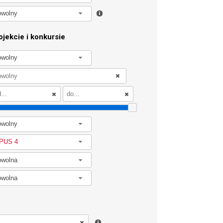
owolny
jekcie i konkursie
owolny
owolny
PUS 4
owolna
owolna