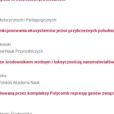
Historycznych i Pedagogicznych
nkcjonowania ekosystemów jezior przybrzeżnych południ
lewski
iał Nauk Przyrodniczych
 ze środowiskiem wodnym i toksycznością nanomateriałów 
ńska
Polskiej Akademii Nauk
ulowaną przez kompleksy Polycomb represję genów związa
Ochrony Środowiska