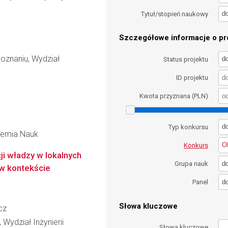
d
Tytuł/stopień naukowy
Szczegółowe informacje o pro
oznaniu, Wydział
d
Status projektu
ID projektu
Kwota przyznana (PLN)
d
Typ konkursu
ademia Nauk
O
Konkurs
cji władzy w lokalnych
d
Grupa nauk
w kontekście
d
Panel
Słowa kluczowe
cz
Wydział Inżynierii
Słowa kluczowe