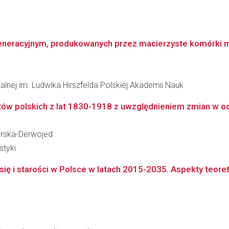
eneracyjnym, produkowanych przez macierzyste komórki me
zalnej im. Ludwika Hirszfelda Polskiej Akademii Nauk
tów polskich z lat 1830-1918 z uwzględnieniem zmian w od
urska-Derwojed
styki
się i starości w Polsce w latach 2015-2035. Aspekty teore