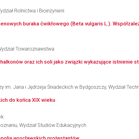
ział Rolnictwa i Bioinżynierii
terpenowych buraka ćwikłowego (Beta vulgaris L.). Współzale
 Wydział Towaroznawstwa
konów oraz ich soli jako związki wykazujące istnienie stan
 im. Jana i Jędrzeja Śniadeckich w Bydgoszczy, Wydział Technol
kich do końca XIX wieku
yk
oznaniu, Wydział Studiów Edukacyjnych
opolia wrocławskich protestantów.