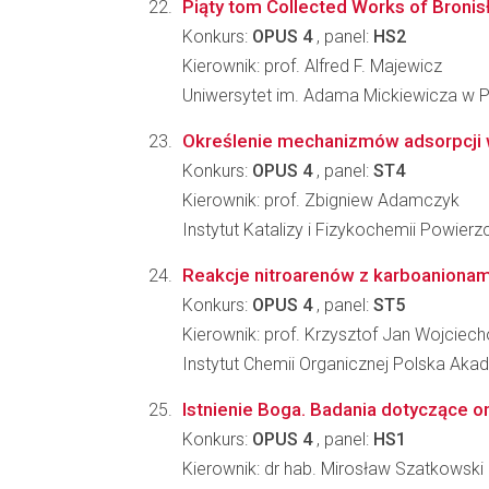
Piąty tom Collected Works of Bronisł
Konkurs:
OPUS 4
, panel:
HS2
Kierownik: prof. Alfred F. Majewicz
Uniwersytet im. Adama Mickiewicza w Po
Określenie mechanizmów adsorpcji 
Konkurs:
OPUS 4
, panel:
ST4
Kierownik: prof. Zbigniew Adamczyk
Instytut Katalizy i Fizykochemii Powier
Reakcje nitroarenów z karboanionami
Konkurs:
OPUS 4
, panel:
ST5
Kierownik: prof. Krzysztof Jan Wojciec
Instytut Chemii Organicznej Polska Ak
Istnienie Boga. Badania dotyczące 
Konkurs:
OPUS 4
, panel:
HS1
Kierownik: dr hab. Mirosław Szatkowski