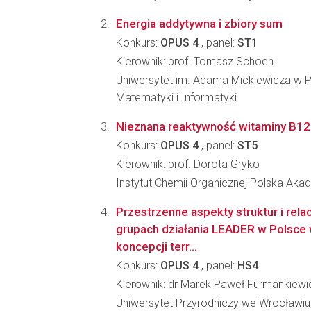
Energia addytywna i zbiory sum
Konkurs:
OPUS 4
, panel:
ST1
Kierownik: prof. Tomasz Schoen
Uniwersytet im. Adama Mickiewicza w P
Matematyki i Informatyki
Nieznana reaktywność witaminy B12
Konkurs:
OPUS 4
, panel:
ST5
Kierownik: prof. Dorota Gryko
Instytut Chemii Organicznej Polska Ak
Przestrzenne aspekty struktur i rela
grupach działania LEADER w Polsce 
koncepcji terr...
Konkurs:
OPUS 4
, panel:
HS4
Kierownik: dr Marek Paweł Furmankiewi
Uniwersytet Przyrodniczy we Wrocławiu, 