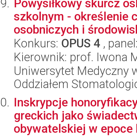
Powysiłkowy skurcz osk
szkolnym - określenie 
osobniczych i środowis
Konkurs:
OPUS 4
, panel
Kierownik: prof. Iwona
Uniwersytet Medyczny w 
Oddziałem Stomatolog
Inskrypcje honoryfikacy
greckich jako świadec
obywatelskiej w epoce h