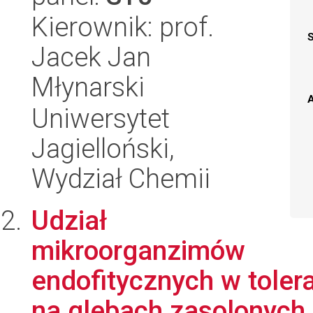
Kierownik: prof.
Jacek Jan
Młynarski
A
Uniwersytet
Jagielloński,
Wydział Chemii
Udział
mikroorganzimów
endofitycznych w tolera
na glebach zasolonych i