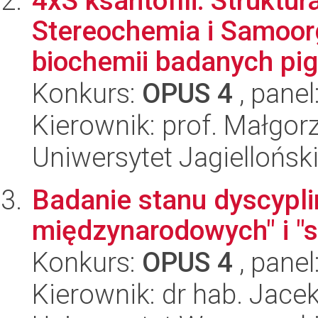
4xS ksantofili: Struktur
Stereochemia i Samoorg
biochemii badanych p
Konkurs:
OPUS 4
, panel
Kierownik: prof. Małgor
Uniwersytet Jagiellońsk
Badanie stanu dyscypli
międzynarodowych" i "s
Konkurs:
OPUS 4
, panel
Kierownik: dr hab. Jace