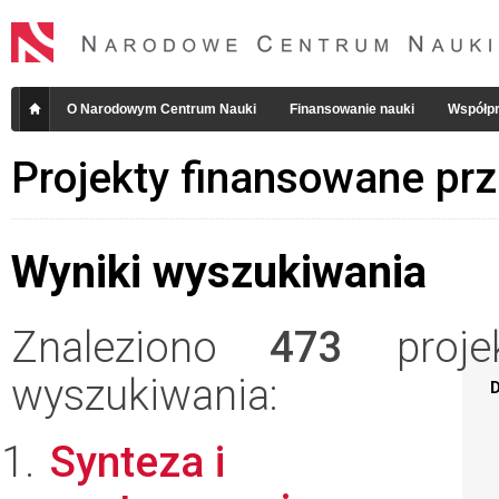
O Narodowym Centrum Nauki
Finansowanie nauki
Współpr
Projekty finansowane pr
Wyniki wyszukiwania
Znaleziono
473
projek
wyszukiwania:
D
Synteza i