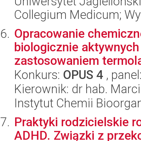
Uniwersytet Jagiellońsk
Collegium Medicum; Wy
Opracowanie chemiczn
biologicznie aktywnych
zastosowaniem termolab
Konkurs:
OPUS 4
, panel
Kierownik: dr hab. Marc
Instytut Chemii Bioorga
Praktyki rodzicielskie 
ADHD. Związki z przek