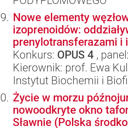
PODYPLOMOWEGO
Nowe elementy węzłow
izoprenoidów: oddziały
prenylotransferazami i
Konkurs:
OPUS 4
, panel
Kierownik: prof. Ewa K
Instytut Biochemii i Biof
Życie w morzu późnojur
nowoodkryte okno tafo
Sławnie (Polska środko