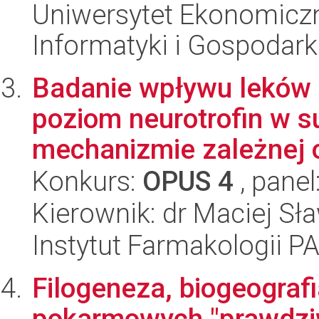
Uniwersytet Ekonomiczn
Informatyki i Gospodarki
Badanie wpływu leków 
poziom neurotrofin w s
mechanizmie zależnej o
Konkurs:
OPUS 4
, panel
Kierownik: dr Maciej S
Instytut Farmakologii P
Filogeneza, biogeografi
pokarmowych "prawdziw