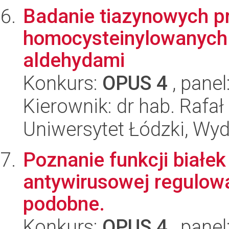
Badanie tiazynowych pr
homocysteinylowanych b
aldehydami
Konkurs:
OPUS 4
, panel
Kierownik: dr hab. Rafa
Uniwersytet Łódzki, Wyd
Poznanie funkcji białek
antywirusowej regulowa
podobne.
Konkurs:
OPUS 4
, panel