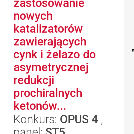
zastosowanie
nowych
katalizatorów
zawierających
cynk i żelazo do
S
asymetrycznej
redukcji
prochiralnych
ketonów...
Konkurs:
OPUS 4
,
panel:
ST5