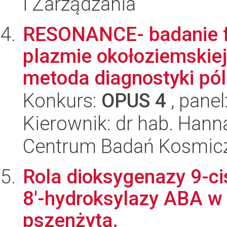
i Zarządzania
RESONANCE- badanie 
plazmie okołoziemskiej
metoda diagnostyki pól 
Konkurs:
OPUS 4
, panel
Kierownik: dr hab. Hann
Centrum Badań Kosmic
Rola dioksygenazy 9-c
8'-hydroksylazy ABA w 
pszenżyta.