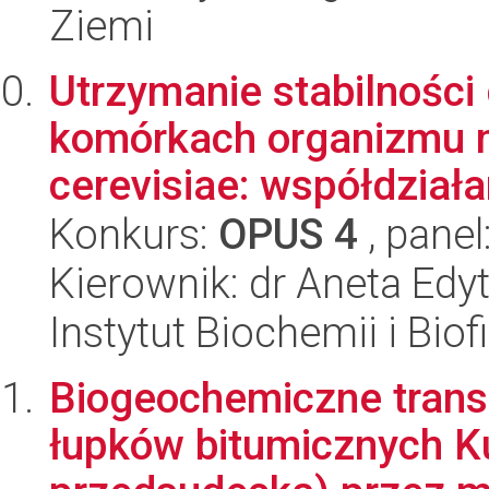
Ziemi
Utrzymanie stabilnośc
komórkach organizmu
cerevisiae: współdziałan
Konkurs:
OPUS 4
, panel
Kierownik: dr Aneta Edy
Instytut Biochemii i Biof
Biogeochemiczne trans
łupków bitumicznych K