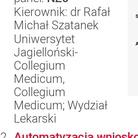
Kierownik: dr Rafał
Michał Szatanek
Uniwersytet
A
Jagielloński-
Collegium
Medicum,
Collegium
Medicum; Wydział
Lekarski
Automatyzacja wniosk