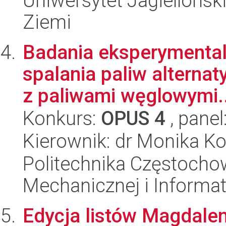
Uniwersytet Jagielloński
Ziemi
Badania eksperymental
spalania paliw alterna
z paliwami węglowymi..
Konkurs:
OPUS 4
, panel
Kierownik: dr Monika 
Politechnika Częstochow
Mechanicznej i Informat
Edycja listów Magdale