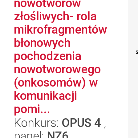
nowotworów
złośliwych- rola
mikrofragmentów
błonowych
pochodzenia
S
nowotworowego
(onkosomów) w
komunikacji
pomi...
Konkurs:
OPUS 4
,
panel:
NZ6