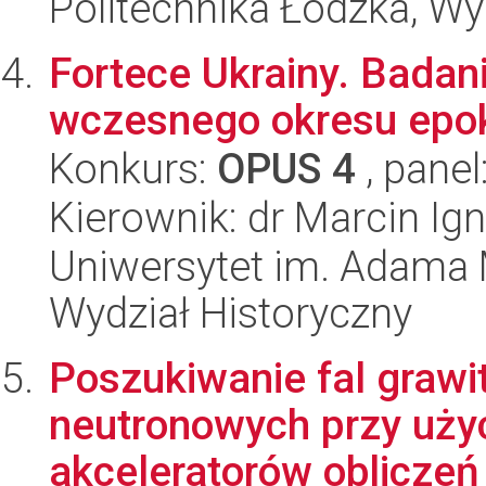
Politechnika Łódzka, W
Fortece Ukrainy. Badan
wczesnego okresu epok
Konkurs:
OPUS 4
, panel
Kierownik: dr Marcin Ig
Uniwersytet im. Adama 
Wydział Historyczny
Poszukiwanie fal grawi
neutronowych przy uży
akceleratorów obliczeń