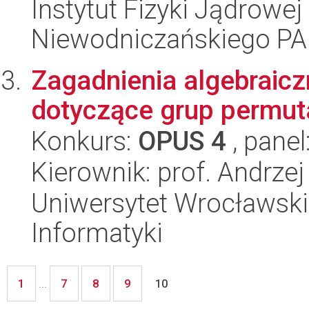
Instytut Fizyki Jądrowej
Niewodniczańskiego P
Zagadnienia algebraic
dotyczące grup permutac
Konkurs:
OPUS 4
, panel
Kierownik: prof. Andrzej
Uniwersytet Wrocławski
Informatyki
1
7
8
9
...
10