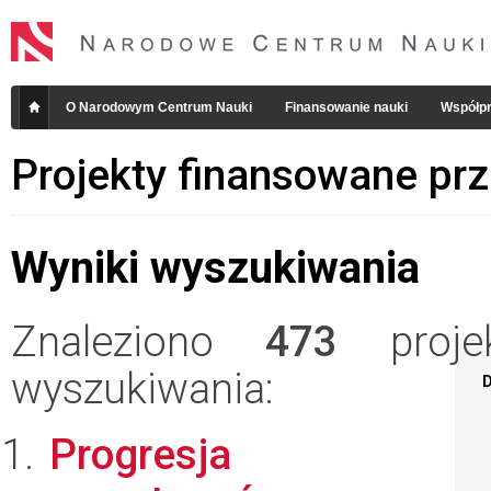
O Narodowym Centrum Nauki
Finansowanie nauki
Współpr
Projekty finansowane pr
Wyniki wyszukiwania
Znaleziono
473
projek
wyszukiwania:
D
Progresja