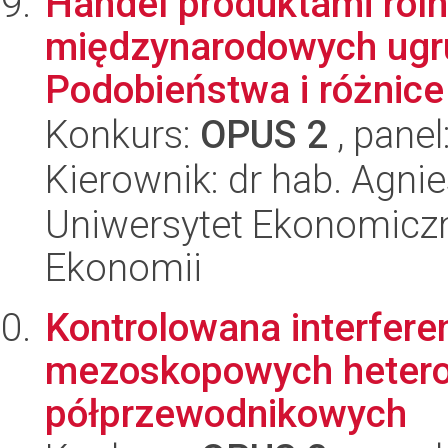
Handel produktami rol
międzynarodowych ugru
Podobieństwa i różnice
Konkurs:
OPUS 2
, panel
Kierownik: dr hab. Agni
Uniwersytet Ekonomiczn
Ekonomii
Kontrolowana interfere
mezoskopowych hetero
półprzewodnikowych