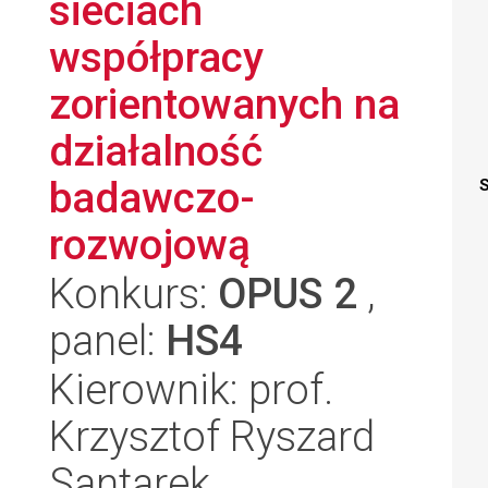
sieciach
współpracy
zorientowanych na
działalność
badawczo-
S
rozwojową
Konkurs:
OPUS 2
,
panel:
HS4
Kierownik: prof.
Krzysztof Ryszard
Santarek