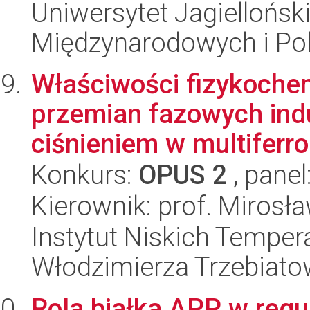
Uniwersytet Jagiellońsk
Międzynarodowych i Pol
Właściwości fizykoche
przemian fazowych ind
ciśnieniem w multiferro
Konkurs:
OPUS 2
, panel
Kierownik: prof. Miros
Instytut Niskich Tempera
Włodzimierza Trzebiat
Rola białka APP w reg