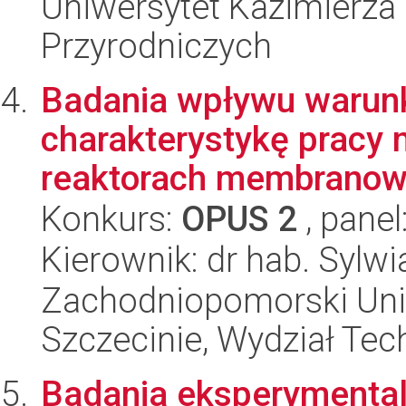
Uniwersytet Kazimierza 
Przyrodniczych
Badania wpływu warunk
charakterystykę pracy 
reaktorach membranowy
Konkurs:
OPUS 2
, panel
Kierownik: dr hab. Sylwi
Zachodniopomorski Uni
Szczecinie, Wydział Tech
Badania eksperymenta