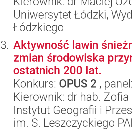
Kierownik: dr Maciej Oż
Uniwersytet Łódzki, Wyd
Łódzkiego
Aktywność lawin śnież
zmian środowiska przy
ostatnich 200 lat.
Konkurs:
OPUS 2
, panel
Kierownik: dr hab. Zofi
Instytut Geografii i Pr
im. S. Leszczyckiego P