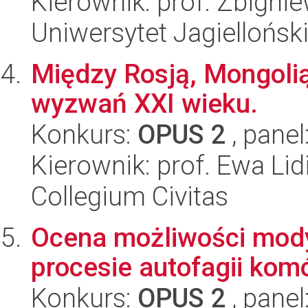
Kierownik: prof. Zbigni
Uniwersytet Jagiellońsk
Między Rosją, Mongolią
wyzwań XXI wieku.
Konkurs:
OPUS 2
, panel
Kierownik: prof. Ewa Li
Collegium Civitas
Ocena możliwości modyf
procesie autofagii ko
Konkurs:
OPUS 2
, panel