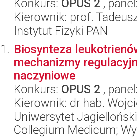
Konkurs:
OPUS 2
, panel
Kierownik: prof. Tadeusz
Instytut Fizyki PAN
Biosynteza leukotrienó
mechanizmy regulacyjn
naczyniowe
Konkurs:
OPUS 2
, panel
Kierownik: dr hab. Wojc
Uniwersytet Jagiellońsk
Collegium Medicum; Wyd