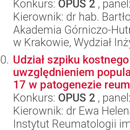
Konkurs:
OPUS 2
, panel
Kierownik: dr hab. Bart
Akademia Górniczo-Hutn
w Krakowie, Wydział Inży
Udział szpiku kostneg
uwzględnieniem popula
17 w patogenezie reuma
Konkurs:
OPUS 2
, panel
Kierownik: dr Ewa Hele
Instytut Reumatologii im