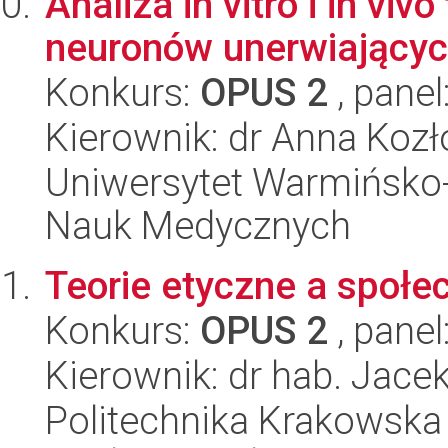
Analiza in vitro i in vi
neuronów unerwiającyc
Konkurs:
OPUS 2
, panel
Kierownik: dr Anna Koz
Uniwersytet Warmińsko-
Nauk Medycznych
Teorie etyczne a społe
Konkurs:
OPUS 2
, panel
Kierownik: dr hab. Jacek
Politechnika Krakowska 