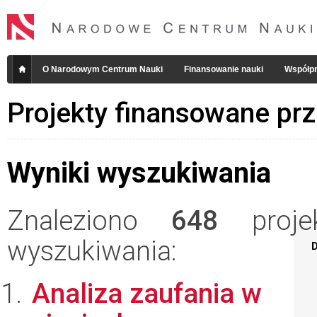
O Narodowym Centrum Nauki
Finansowanie nauki
Współpr
Projekty finansowane pr
Wyniki wyszukiwania
Znaleziono
648
projek
wyszukiwania:
D
Analiza zaufania w