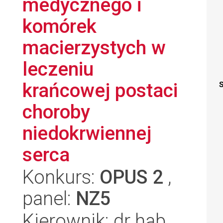
medycznego i
komórek
macierzystych w
leczeniu
krańcowej postaci
S
choroby
niedokrwiennej
serca
Konkurs:
OPUS 2
,
panel:
NZ5
Kierownik: dr hab.