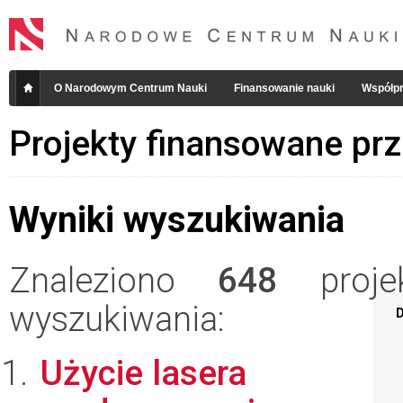
O Narodowym Centrum Nauki
Finansowanie nauki
Współpr
Projekty finansowane pr
Wyniki wyszukiwania
Znaleziono
648
projek
wyszukiwania:
D
Użycie lasera