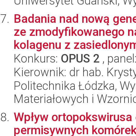
Uniwersytet Gdański, W
Badania nad nową gene
ze zmodyfikowanego nan
kolagenu z zasiedlonymi
Konkurs:
OPUS 2
, panel
Kierownik: dr hab. Kryst
Politechnika Łódzka, Wy
Materiałowych i Wzorni
Wpływ ortopokswirusa e
permisywnych komórek 