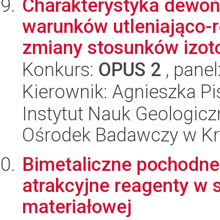
Charakterystyka dewońs
warunków utleniająco-r
zmiany stosunków izot
Konkurs:
OPUS 2
, panel
Kierownik: Agnieszka P
Instytut Nauk Geologic
Ośrodek Badawczy w K
Bimetaliczne pochodne
atrakcyjne reagenty w s
materiałowej