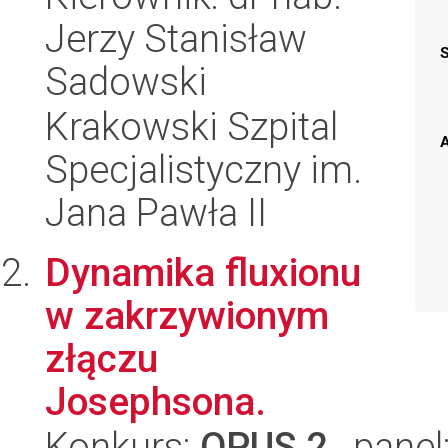
Jerzy Stanisław
Sadowski
Krakowski Szpital
A
Specjalistyczny im.
Jana Pawła II
Dynamika fluxionu
w zakrzywionym
złączu
Josephsona.
Konkurs:
OPUS 2
, panel