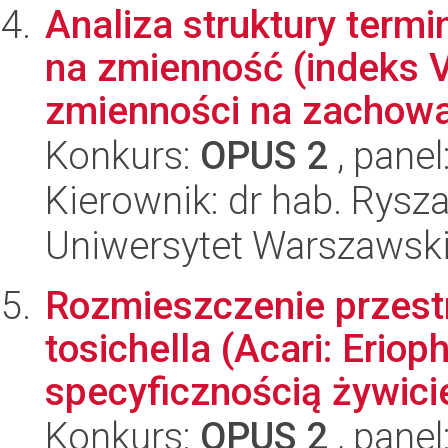
Analiza struktury term
na zmienność (indeks V
zmienności na zachowan
Konkurs:
OPUS 2
, panel
Kierownik: dr hab. Rysz
Uniwersytet Warszawsk
Rozmieszczenie przest
tosichella (Acari: Eriop
specyficznością żywicie
Konkurs:
OPUS 2
, panel