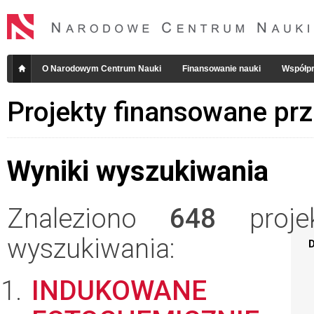
O Narodowym Centrum Nauki
Finansowanie nauki
Współpr
Projekty finansowane pr
Wyniki wyszukiwania
Znaleziono
648
projek
wyszukiwania:
D
INDUKOWANE