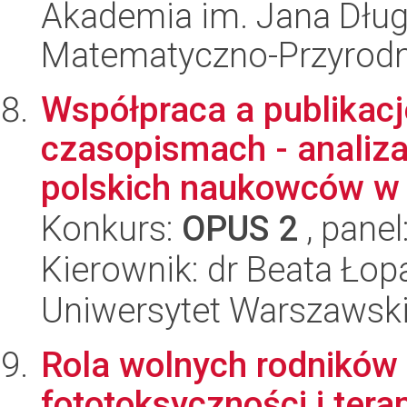
Akademia im. Jana Dług
Matematyczno-Przyrodn
Współpraca a publika
czasopismach - analiz
polskich naukowców w d
Konkurs:
OPUS 2
, panel
Kierownik: dr Beata Ło
Uniwersytet Warszawsk
Rola wolnych rodników 
fototoksyczności i tera