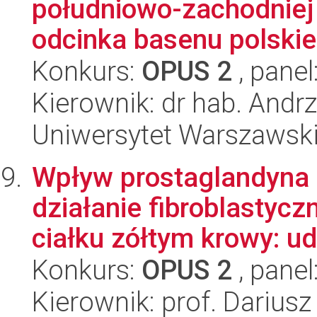
południowo-zachodniej
odcinka basenu polskie
Konkurs:
OPUS 2
, panel
Kierownik: dr hab. Andr
Uniwersytet Warszawski,
Wpływ prostaglandyna F
działanie fibroblastyc
ciałku zółtym krowy: udz
Konkurs:
OPUS 2
, panel
Kierownik: prof. Darius