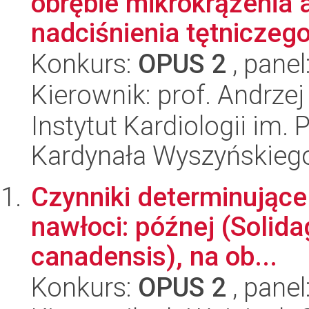
obrębie mikrokrążenia
nadciśnienia tętniczego
Konkurs:
OPUS 2
, panel
Kierownik: prof. Andrze
Instytut Kardiologii im.
Kardynała Wyszyńskieg
Czynniki determinując
nawłoci: późnej (Solida
canadensis), na ob...
Konkurs:
OPUS 2
, panel