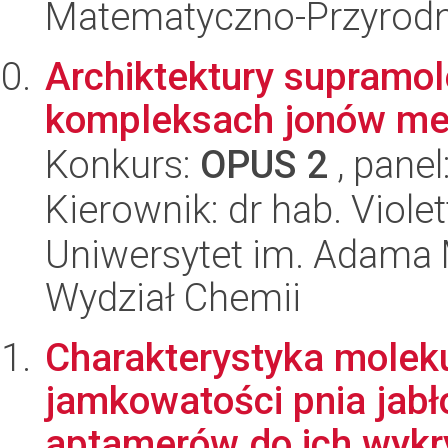
Matematyczno-Przyrodn
Archiktektury supramo
kompleksach jonów meta
Konkurs:
OPUS 2
, panel
Kierownik: dr hab. Viole
Uniwersytet im. Adama 
Wydział Chemii
Charakterystyka moleku
jamkowatości pnia jabł
aptamerów do ich wykr