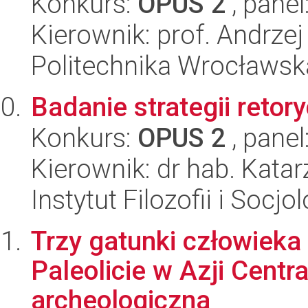
Konkurs:
OPUS 2
, panel
Kierownik: prof. Andrze
Politechnika Wrocławsk
Badanie strategii retor
Konkurs:
OPUS 2
, panel
Kierownik: dr hab. Kata
Instytut Filozofii i Socj
Trzy gatunki człowiek
Paleolicie w Azji Centr
archeologiczna