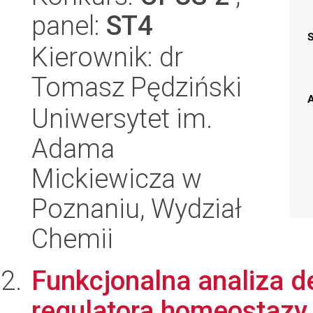
panel:
ST4
Kierownik: dr
Tomasz Pędziński
A
Uniwersytet im.
Adama
Mickiewicza w
Poznaniu, Wydział
Chemii
Funkcjonalna analiza d
regulatora homeostazy 