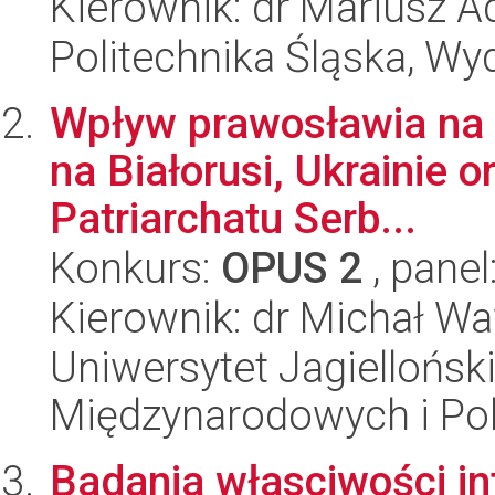
Kierownik: dr Mariusz 
Politechnika Śląska, Wyd
Wpływ prawosławia na p
na Białorusi, Ukrainie o
Patriarchatu Serb...
Konkurs:
OPUS 2
, panel
Kierownik: dr Michał W
Uniwersytet Jagiellońsk
Międzynarodowych i Pol
Badania własciwości in