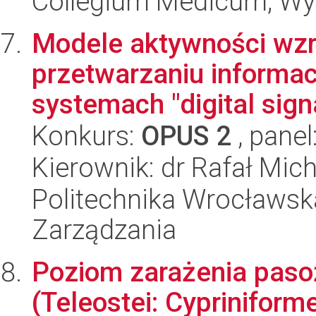
Collegium Medicum; Wy
Modele aktywności wzr
przetwarzaniu informa
systemach "digital sig
Konkurs:
OPUS 2
, panel
Kierownik: dr Rafał Mich
Politechnika Wrocławska
Zarządzania
Poziom zarażenia pasoż
(Teleostei: Cypriniform