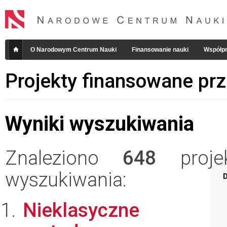
O Narodowym Centrum Nauki
Finansowanie nauki
Współpr
Projekty finansowane pr
Wyniki wyszukiwania
Znaleziono
648
projek
wyszukiwania:
D
Nieklasyczne