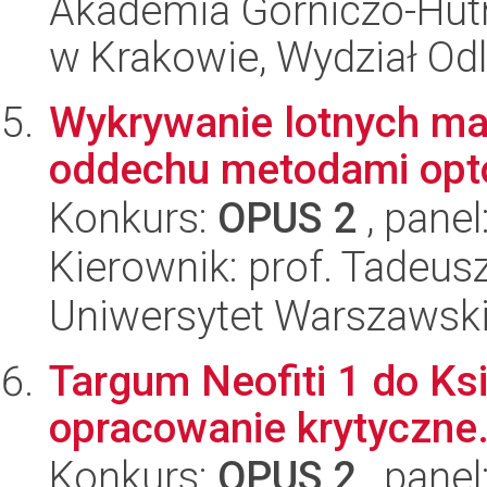
Akademia Górniczo-Hutn
w Krakowie, Wydział Od
Wykrywanie lotnych m
oddechu metodami opto
Konkurs:
OPUS 2
, panel
Kierownik: prof. Tadeu
Uniwersytet Warszawski,
Targum Neofiti 1 do Ksi
opracowanie krytyczne
Konkurs:
OPUS 2
, panel