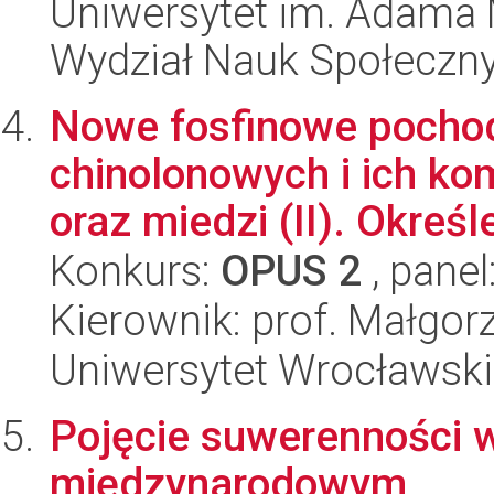
Uniwersytet im. Adama 
Wydział Nauk Społeczn
Nowe fosfinowe pocho
chinolonowych i ich kom
oraz miedzi (II). Określ
Konkurs:
OPUS 2
, panel
Kierownik: prof. Małgo
Uniwersytet Wrocławski
Pojęcie suwerenności 
międzynarodowym