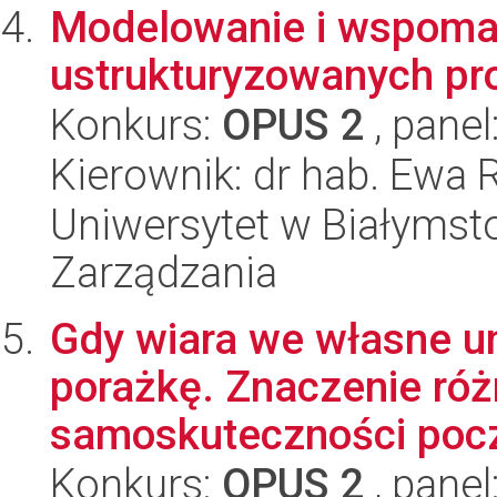
Modelowanie i wspoma
ustrukturyzowanych pr
Konkurs:
OPUS 2
, panel
Kierownik: dr hab. Ewa
Uniwersytet w Białymsto
Zarządzania
Gdy wiara we własne u
porażkę. Znaczenie ró
samoskuteczności pocz
Konkurs:
OPUS 2
, panel