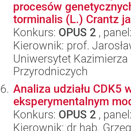
procesów genetycznych
torminalis (L.) Crantz j
Konkurs:
OPUS 2
, panel
Kierownik: prof. Jarosł
Uniwersytet Kazimierza 
Przyrodniczych
Analiza udziału CDK5 
eksperymentalnym mod
Konkurs:
OPUS 2
, panel
Kierownik: dr hab. Grze