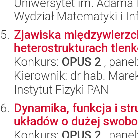
Uniwersytet im. Adama 
Wydział Matematyki i In
Zjawiska międzywierzc
heterostrukturach tlen
Konkurs:
OPUS 2
, panel
Kierownik: dr hab. Mare
Instytut Fizyki PAN
Dynamika, funkcja i st
układów o dużej swobo
Konkurs:
OPUS 2
, panel