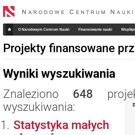
O Narodowym Centrum Nauki
Finansowanie nauki
Współpr
Projekty finansowane pr
Wyniki wyszukiwania
Znaleziono
648
projek
wyszukiwania:
D
Statystyka małych