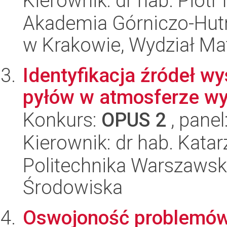
Kierownik: dr hab. Piot
Akademia Górniczo-Hutn
w Krakowie, Wydział Ma
Identyfikacja źródeł w
pyłów w atmosferze wy
Konkurs:
OPUS 2
, panel
Kierownik: dr hab. Kata
Politechnika Warszawska
Środowiska
Oswojoność problemów 