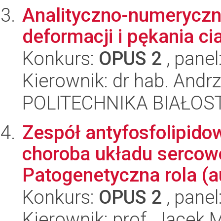
Analityczno-numerycz
deformacji i pękania ci
Konkurs:
OPUS 2
, panel
Kierownik: dr hab. Andr
POLITECHNIKA BIAŁOS
Zespół antyfosfolipid
choroba układu sercow
Patogenetyczna rola (a
Konkurs:
OPUS 2
, panel
Kierownik: prof. Jacek 