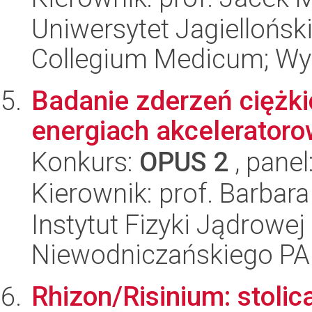
Uniwersytet Jagiellońsk
Collegium Medicum; Wyd
Badanie zderzeń ciężk
energiach akcelerator
Konkurs:
OPUS 2
, panel
Kierownik: prof. Barbar
Instytut Fizyki Jądrowej
Niewodniczańskiego P
Rhizon/Risinium: stolic