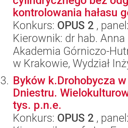
cylindrycznego bez od
kontrolowania hałasu g
Konkurs:
OPUS 2
, panel
Kierownik: dr hab. Ann
Akademia Górniczo-Hutn
w Krakowie, Wydział Inż
Byków k.Drohobycza w
Dniestru. Wielokulturow
tys. p.n.e.
Konkurs:
OPUS 2
, panel