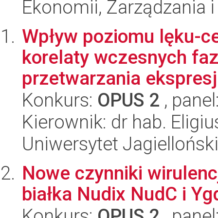
Ekonomii, Zarządzania i 
Wpływ poziomu lęku-cec
korelaty wczesnych fa
przetwarzania ekspresji 
Konkurs:
OPUS 2
, panel
Kierownik: dr hab. Eligi
Uniwersytet Jagiellońsk
Nowe czynniki wirulen
białka Nudix NudC i Yg
Konkurs:
OPUS 2
, panel