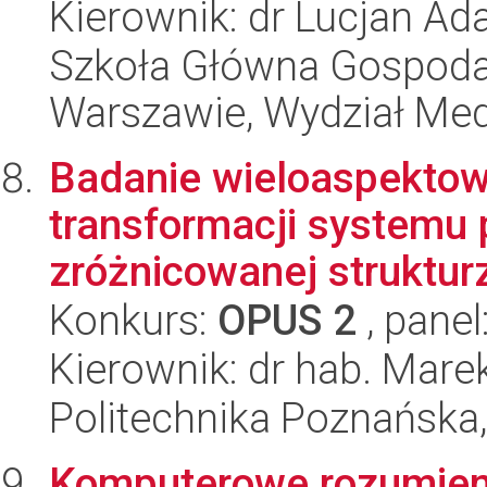
Kierownik: dr Lucjan A
Szkoła Główna Gospoda
Warszawie, Wydział Med
Badanie wieloaspekto
transformacji systemu 
zróżnicowanej struktur
Konkurs:
OPUS 2
, panel
Kierownik: dr hab. Mare
Politechnika Poznańska,
Komputerowe rozumien