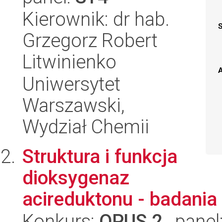
Kierownik: dr hab.
Grzegorz Robert
Litwinienko
A
Uniwersytet
Warszawski,
Wydział Chemii
Struktura i funkcja
dioksygenaz
acireduktonu - badania
Konkurs:
OPUS 2
, panel