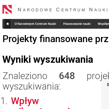
O Narodowym Centrum Nauki
Finansowanie nauki
Współpr
Projekty finansowane pr
Wyniki wyszukiwania
Znaleziono
648
projek
wyszukiwania:
D
Wpływ