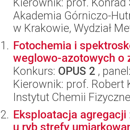
Kierownik: prof. Konrad
Akademia Górniczo-Hutn
w Krakowie, Wydział Met
Fotochemia i spektros
weglowo-azotowych o 
Konkurs:
OPUS 2
, panel
Kierownik: prof. Robert
Instytut Chemii Fizyczn
Eksploatacja agregacji
u ryb strefy umiarkowan