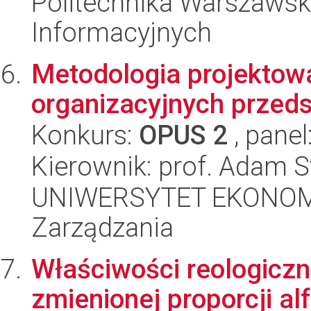
Politechnika Warszawska
Informacyjnych
Metodologia projekto
organizacyjnych przeds
Konkurs:
OPUS 2
, panel
Kierownik: prof. Adam S
UNIWERSYTET EKONOMI
Zarządzania
Właściwości reologicz
zmienionej proporcji al