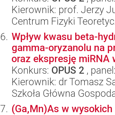
Kierownik: prof. Jerzy J
Centrum Fizyki Teorety
Wpływ kwasu beta-hyd
gamma-oryzanolu na pr
oraz ekspresję miRNA w
Konkurs:
OPUS 2
, panel
Kierownik: dr Tomasz S
Szkoła Główna Gospoda
(Ga,Mn)As w wysokich 