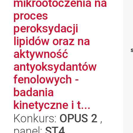
mikrootoczenia na
proces
peroksydacji
lipidów oraz na
aktywność
S
antyoksydantów
fenolowych -
badania
kinetyczne i t...
Konkurs:
OPUS 2
,
panel:
ST4