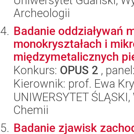
Uniwersytet Gdański, Wyd
Archeologii
Badanie oddziaływań 
monokryształach i mik
międzymetalicznych pie
Konkurs:
OPUS 2
, panel
Kierownik: prof. Ewa Kry
UNIWERSYTET ŚLĄSKI, Wy
Chemii
Badanie zjawisk zacho