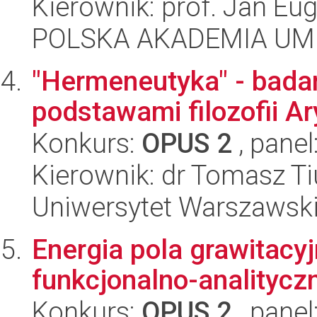
Kierownik: prof. Jan Eu
POLSKA AKADEMIA UM
"Hermeneutyka" - bada
podstawami filozofii Ar
Konkurs:
OPUS 2
, panel
Kierownik: dr Tomasz Ti
Uniwersytet Warszawski, 
Energia pola grawitacy
funkcjonalno-analitycz
Konkurs:
OPUS 2
, panel