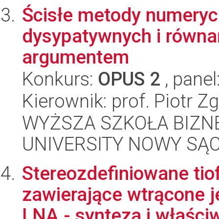
Ścisłe metody numeryc
dysypatywnych i równa
argumentem
Konkurs:
OPUS 2
, panel
Kierownik: prof. Piotr Zg
WYŻSZA SZKOŁA BIZNE
UNIVERSITY NOWY SĄ
Stereozdefiniowane ti
zawierające wtrącone 
LNA - synteza i właściw