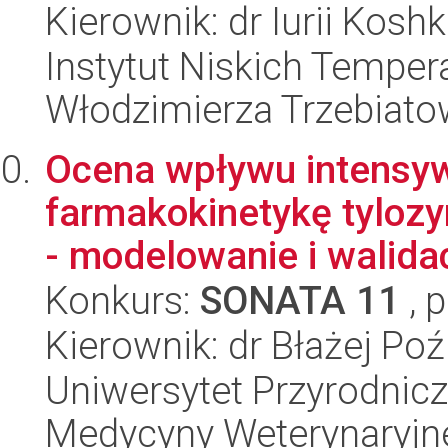
Kierownik: dr Iurii Kosh
Instytut Niskich Tempera
Włodzimierza Trzebiat
Ocena wpływu intensy
farmakokinetykę tylozy
- modelowanie i walida
Konkurs:
SONATA 11
, 
Kierownik: dr Błażej Poź
Uniwersytet Przyrodnic
Medycyny Weterynaryjn