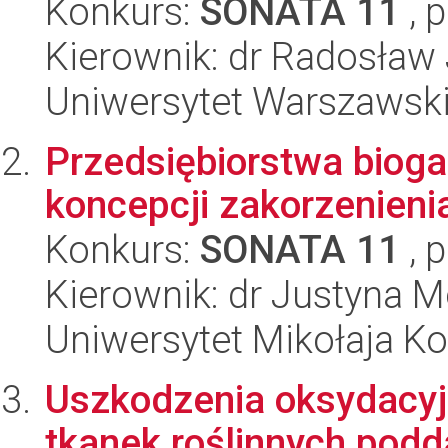
Konkurs:
SONATA 11
, 
Kierownik: dr Radosław
Uniwersytet Warszawski
Przedsiębiorstwa biog
koncepcji zakorzenieni
Konkurs:
SONATA 11
, 
Kierownik: dr Justyna
Uniwersytet Mikołaja Ko
Uszkodzenia oksydacy
tkanek roślinnych pod