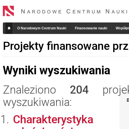
O Narodowym Centrum Nauki
Finansowanie nauki
Współpr
Projekty finansowane pr
Wyniki wyszukiwania
Znaleziono
204
projek
wyszukiwania:
D
Charakterystyka