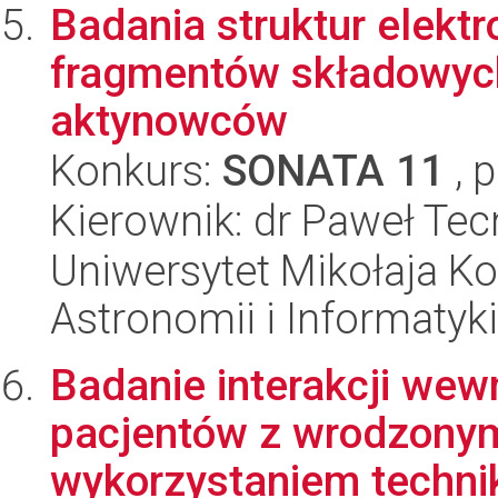
Badania struktur elekt
fragmentów składowych
aktynowców
Konkurs:
SONATA 11
, 
Kierownik: dr Paweł Te
Uniwersytet Mikołaja Kop
Astronomii i Informatyk
Badanie interakcji we
pacjentów z wrodzony
wykorzystaniem technik