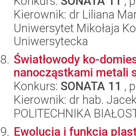
Konkurs:
SONATA 11
, 
Kierownik: dr Liliana 
Uniwersytet Mikołaja Kop
Uniwersytecka
Światłowody ko-domie
nanocząstkami metali 
Konkurs:
SONATA 11
, 
Kierownik: dr hab. Jac
POLITECHNIKA BIAŁOSTO
Ewolucja i funkcja pl