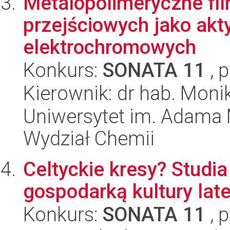
Metalopolimeryczne fi
przejściowych jako ak
elektrochromowych
Konkurs:
SONATA 11
, 
Kierownik: dr hab. Mon
Uniwersytet im. Adama 
Wydział Chemii
Celtyckie kresy? Studi
gospodarką kultury late
Konkurs:
SONATA 11
, 