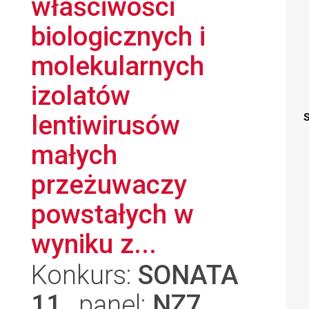
właściwości
biologicznych i
molekularnych
izolatów
lentiwirusów
S
małych
przeżuwaczy
powstałych w
wyniku z...
Konkurs:
SONATA
11
, panel:
NZ7