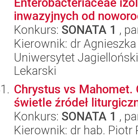
Enterobacteriaceae iz
inwazyjnych od noworod
Konkurs:
SONATA 1
, pa
Kierownik: dr Agnieszka
Uniwersytet Jagiellońsk
Lekarski
Chrystus vs Mahomet. 
świetle źródeł liturgic
Konkurs:
SONATA 1
, pa
Kierownik: dr hab. Piot