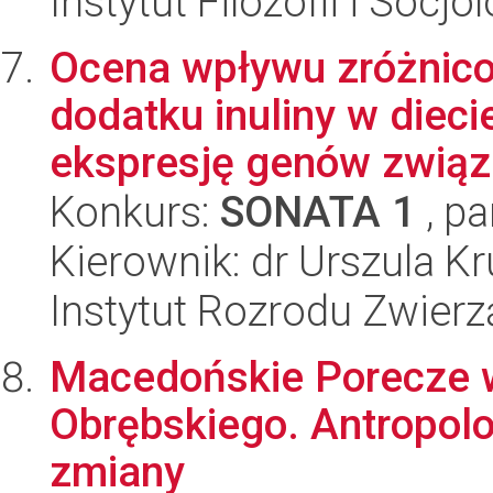
Instytut Filozofii i Socj
Ocena wpływu zróżnico
dodatku inuliny w dieci
ekspresję genów związa
Konkurs:
SONATA 1
, pa
Kierownik: dr Urszula K
Instytut Rozrodu Zwier
Macedońskie Porecze w
Obrębskiego. Antropolo
zmiany