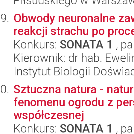
Piłsudskiego w Warszawi
Obwody neuronalne za
reakcji strachu po pro
Konkurs:
SONATA 1
, pa
Kierownik: dr hab. Ewel
Instytut Biologii Doświ
Sztuczna natura - natur
fenomenu ogrodu z pers
współczesnej
Konkurs:
SONATA 1
, pa