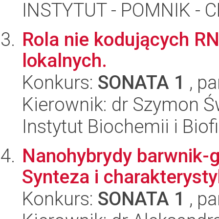
INSTYTUT - POMNIK -
Rola nie kodujących R
lokalnych.
Konkurs:
SONATA 1
, pa
Kierownik: dr Szymon Ś
Instytut Biochemii i Biof
Nanohybrydy barwnik-gr
Synteza i charakteryst
Konkurs:
SONATA 1
, pa