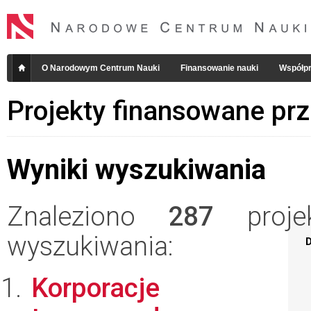
O Narodowym Centrum Nauki
Finansowanie nauki
Współpr
Projekty finansowane pr
Wyniki wyszukiwania
Znaleziono
287
projek
wyszukiwania:
D
Korporacje