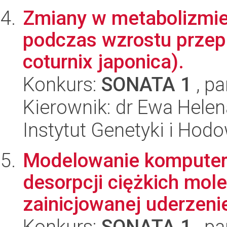
Zmiany w metabolizmi
podczas wzrostu przepi
coturnix japonica).
Konkurs:
SONATA 1
, pa
Kierownik: dr Ewa Hele
Instytut Genetyki i Hod
Modelowanie komputer
desorpcji ciężkich mol
zainicjowanej uderzeni
Konkurs:
SONATA 1
, pa