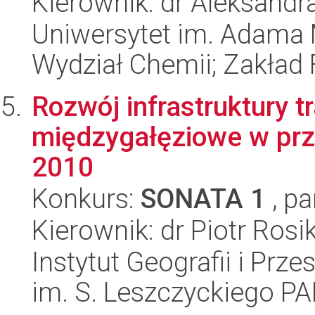
Kierownik: dr Aleksandra
Uniwersytet im. Adama 
Wydział Chemii; Zakład 
Rozwój infrastruktury t
międzygałęziowe w prze
2010
Konkurs:
SONATA 1
, pa
Kierownik: dr Piotr Rosi
Instytut Geografii i Pr
im. S. Leszczyckiego P