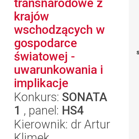
transnarodowe z
krajów
wschodzących w
gospodarce
światowej -
S
uwarunkowania i
implikacje
Konkurs:
SONATA
1
, panel:
HS4
Kierownik: dr Artur
Klimek