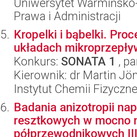
Uniwersytet Warmińsko-
Prawa i Administracji
Kropelki i bąbelki. Pr
układach mikroprzepł
Konkurs:
SONATA 1
, pa
Kierownik: dr Martin Jö
Instytut Chemii Fizyczn
Badania anizotropii na
resztkowych w mocno 
półprzewodnikowych III 