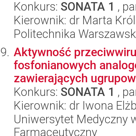
Konkurs:
SONATA 1
, pa
Kierownik: dr Marta Kró
Politechnika Warszaws
Aktywność przeciwwir
fosfonianowych analo
zawierających ugrupowan
Konkurs:
SONATA 1
, pa
Kierownik: dr Iwona Elż
Uniwersytet Medyczny w
Farmaceutyczny