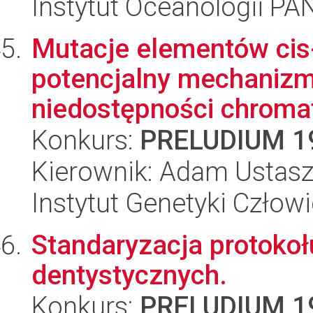
Instytut Oceanologii PA
Mutacje elementów cis
potencjalny mechaniz
niedostępności chromat
Konkurs:
PRELUDIUM 1
Kierownik: Adam Ustas
Instytut Genetyki Człow
Standaryzacja protoko
dentystycznych.
Konkurs:
PRELUDIUM 1