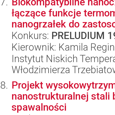
Biokompatybilne nano
łączące funkcje termo
nanogrzałek do zastoso
Konkurs:
PRELUDIUM 1
Kierownik: Kamila Regi
Instytut Niskich Tempera
Włodzimierza Trzebiat
Projekt wysokowytrzyma
nanostrukturalnej stali
spawalności