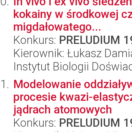
In vivo i ex vivo śledz
kokainy w środkowej cz
migdałowatego...
Konkurs:
PRELUDIUM 1
Kierownik: Łukasz Dami
Instytut Biologii Doświ
Modelowanie oddziały
procesie kwazi-elastyc
jądrach atomowych
Konkurs:
PRELUDIUM 1