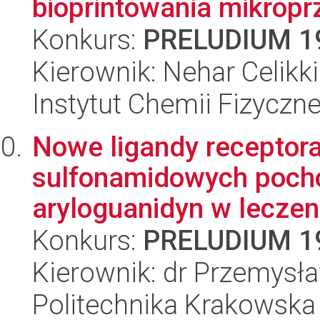
bioprintowania mikroprz
Konkurs:
PRELUDIUM 1
Kierownik: Nehar Celikk
Instytut Chemii Fizyczn
Nowe ligandy receptor
sulfonamidowych pocho
aryloguanidyn w leczen
Konkurs:
PRELUDIUM 1
Kierownik: dr Przemysł
Politechnika Krakowska 