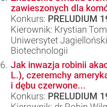
zawieszonych dla komór
Konkurs:
PRELUDIUM 1
Kierownik: Krystian To
Uniwersytet Jagielloński,
Biotechnologii
Jak inwazja robinii ak
L.), czeremchy ameryka
i dębu czerwone...
Konkurs:
PRELUDIUM 1
Kierownik: dr Robin Wil