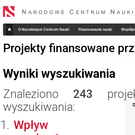
O Narodowym Centrum Nauki
Finansowanie nauki
Współpr
Projekty finansowane pr
Wyniki wyszukiwania
Znaleziono
243
projek
wyszukiwania:
D
Wpływ