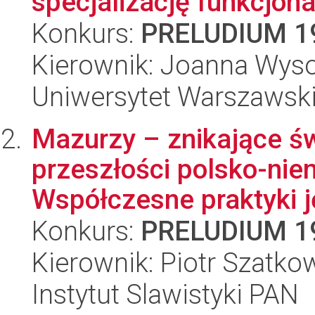
specjalizację funkcjona
Konkurs:
PRELUDIUM 1
Kierownik: Joanna Wys
Uniwersytet Warszawski,
Mazurzy – znikające ś
przeszłości polsko-nie
Współczesne praktyki 
Konkurs:
PRELUDIUM 1
Kierownik: Piotr Szatko
Instytut Slawistyki PAN