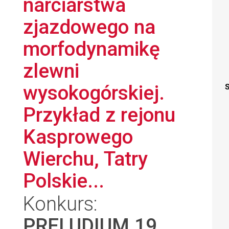
narciarstwa
zjazdowego na
morfodynamikę
zlewni
wysokogórskiej.
S
Przykład z rejonu
Kasprowego
Wierchu, Tatry
Polskie...
Konkurs:
PRELUDIUM 19
,