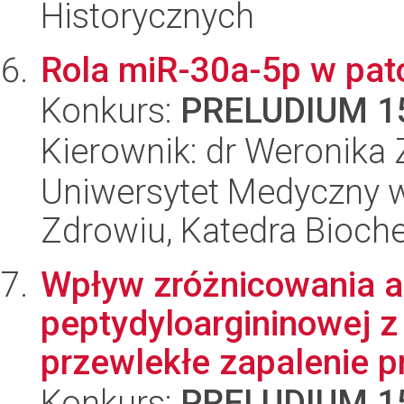
Historycznych
Rola miR-30a-5p w pat
Konkurs:
PRELUDIUM 1
Kierownik: dr Weronika Z
Uniwersytet Medyczny w
Zdrowiu, Katedra Bioch
Wpływ zróżnicowania al
peptydyloargininowej z
przewlekłe zapalenie pr
Konkurs:
PRELUDIUM 1