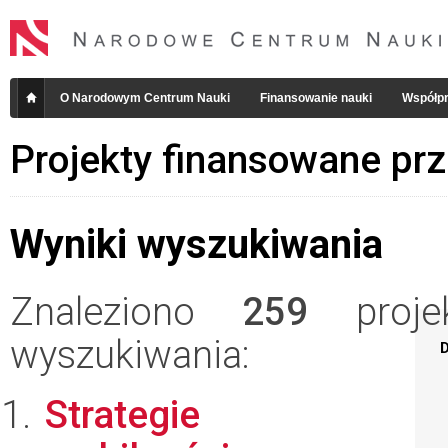
O Narodowym Centrum Nauki
Finansowanie nauki
Współpr
Projekty finansowane pr
Wyniki wyszukiwania
Znaleziono
259
projek
wyszukiwania:
D
Strategie