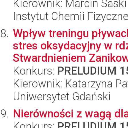
Kierownik: Marcin Saski
Instytut Chemii Fizyczn
Wpływ treningu pływack
stres oksydacyjny w r
Stwardnieniem Zanikow
Konkurs:
PRELUDIUM 1
Kierownik: Katarzyna Pa
Uniwersytet Gdański
Nierówności z wagą dl
Konkurs:
PRELUDIUM 1