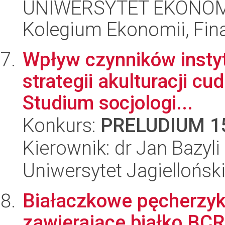
UNIWERSYTET EKONOM
Kolegium Ekonomii, Fin
Wpływ czynników insty
strategii akulturacji c
Studium socjologi...
Konkurs:
PRELUDIUM 1
Kierownik: dr Jan Bazyli
Uniwersytet Jagielloński
Białaczkowe pęcherzy
zawierające białko BCR