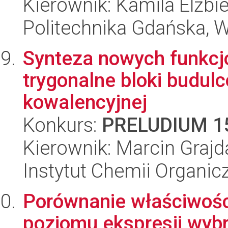
Kierownik: Kamila Elżbi
Politechnika Gdańska, 
Synteza nowych funkcjo
trygonalne bloki budul
kowalencyjnej
Konkurs:
PRELUDIUM 1
Kierownik: Marcin Grajd
Instytut Chemii Organi
Porównanie właściwości
poziomu ekspresji wyb