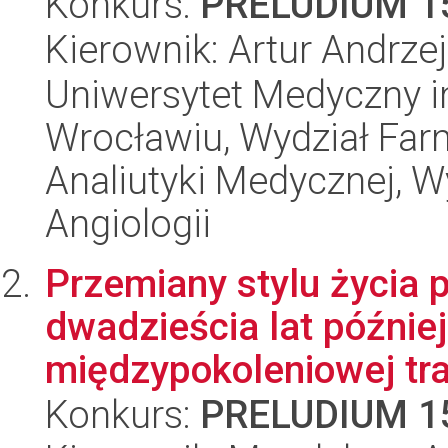
Konkurs:
PRELUDIUM 1
Kierownik: Artur Andrze
Uniwersytet Medyczny i
Wrocławiu, Wydział Far
Analiutyki Medycznej, W
Angiologii
Przemiany stylu życia po
dwadzieścia lat późni
międzypokoleniowej tran
Konkurs:
PRELUDIUM 1