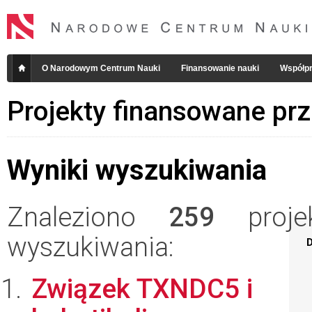
O Narodowym Centrum Nauki
Finansowanie nauki
Współpr
Projekty finansowane pr
Wyniki wyszukiwania
Znaleziono
259
projek
wyszukiwania:
D
Związek TXNDC5 i