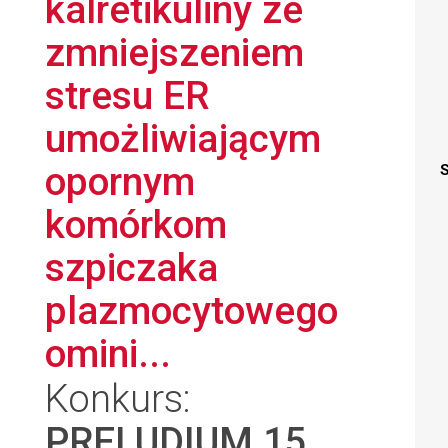
kalretikuliny ze
zmniejszeniem
stresu ER
umożliwiającym
opornym
S
komórkom
szpiczaka
plazmocytowego
omini...
Konkurs:
PRELUDIUM 15
,