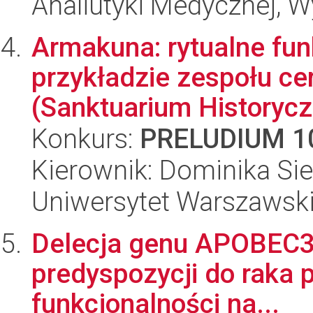
Analiutyki Medycznej, W
Armakuna: rytualne funk
przykładzie zespołu 
(Sanktuarium Historyczn
Konkurs:
PRELUDIUM 1
Kierownik: Dominika S
Uniwersytet Warszawski
Delecja genu APOBEC3B -
predyspozycji do raka pi
funkcjonalności na...