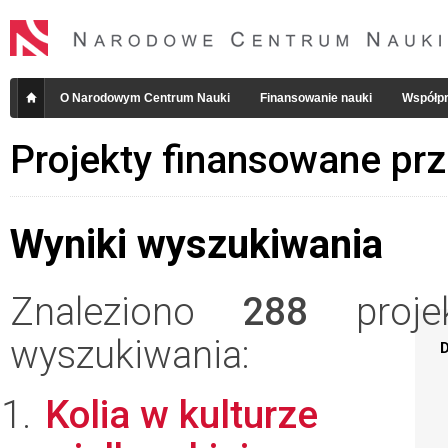
O Narodowym Centrum Nauki
Finansowanie nauki
Współpr
Projekty finansowane pr
Wyniki wyszukiwania
Znaleziono
288
projek
wyszukiwania:
D
Kolia w kulturze