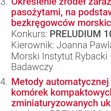
Określenie źródeł zaraż
pasożytami, na podstaw
bezkręgowców morskich
Konkurs:
PRELUDIUM 1
Kierownik: Joanna Pawl
Morski Instytut Rybacki
Badawczy
Metody automatycznej 
komórek kompaktowych 
zminiaturyzowanych uk