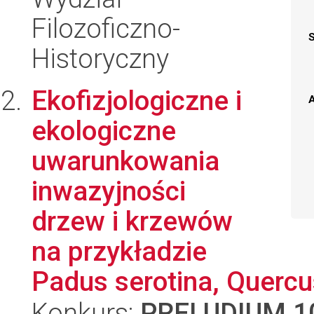
Filozoficzno-
Historyczny
Ekofizjologiczne i
A
ekologiczne
uwarunkowania
inwazyjności
drzew i krzewów
na przykładzie
Padus serotina, Quercus
Konkurs:
PRELUDIUM 1