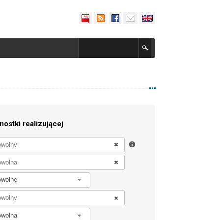
nostki realizującej
owolne
owolna