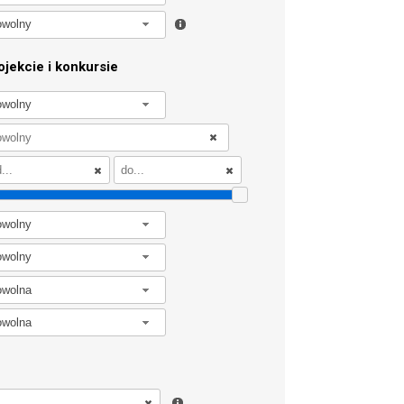
owolny
jekcie i konkursie
owolny
owolny
owolny
owolna
owolna