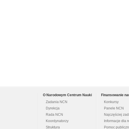
O Narodowym Centrum Nauki
Finansowanie na
Zadania NCN
Konkursy
Dyrekcja
Panele NCN
Rada NCN
Najczęściej za
Koordynatorzy
Informacje dla r
Struktura
Pomoc publicz