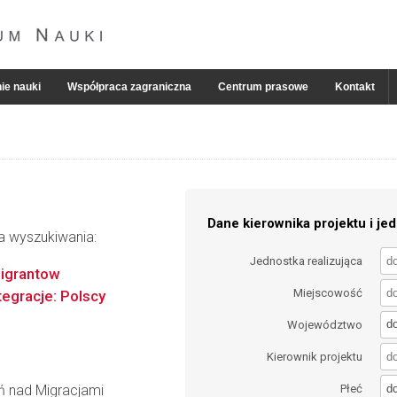
ie nauki
Współpraca zagraniczna
Centrum prasowe
Kontakt
Dane kierownika projektu i jed
ia wyszukiwania:
Jednostka realizująca
migrantow
Miejscowość
tegracje: Polscy
d
Województwo
Kierownik projektu
d
ń nad Migracjami
Płeć