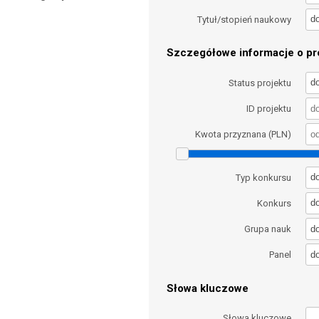
d
Tytuł/stopień naukowy
Szczegółowe informacje o pro
d
Status projektu
ID projektu
Kwota przyznana (PLN)
d
Typ konkursu
d
Konkurs
d
Grupa nauk
d
Panel
Słowa kluczowe
Słowa kluczowe