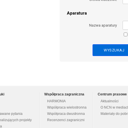
Aparatura
Nazwa aparatury
uki
Współpraca zagraniczna
Centrum prasowe
HARMONIA
Aktualności
Współpraca wielostronna
O NCN w mediac
dawane pytania
Współpraca dwustronna
Materiały do pob
ealizujących projekty
Recenzenci zagraniczni
na