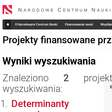
O Narodowym Centrum Nauki
Finansowanie nauki
Współpr
Projekty finansowane pr
Wyniki wyszukiwania
Znaleziono
2
projekt
wyszukiwania:
D
Determinanty