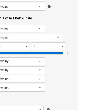
owolny
jekcie i konkursie
owolny
owolny
owolny
owolna
owolna