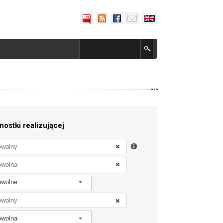
nostki realizującej
owolne
owolna