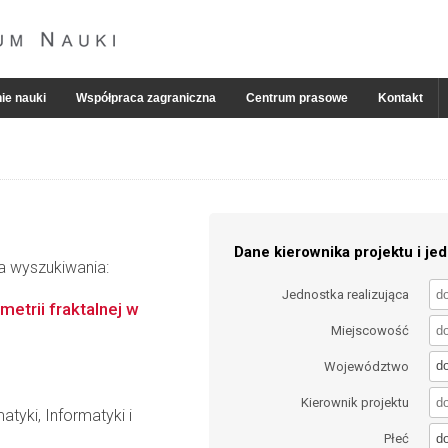
ie nauki
Współpraca zagraniczna
Centrum prasowe
Kontakt
Dane kierownika projektu i jed
ia wyszukiwania:
Jednostka realizująca
etrii fraktalnej w
Miejscowość
d
Województwo
Kierownik projektu
tyki, Informatyki i
d
Płeć