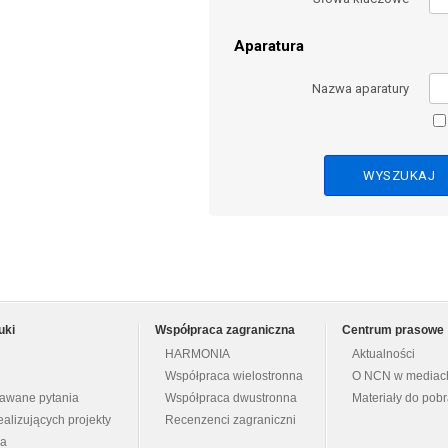
Aparatura
Nazwa aparatury
uki
Współpraca zagraniczna
Centrum prasowe
HARMONIA
Aktualności
Współpraca wielostronna
O NCN w mediac
dawane pytania
Współpraca dwustronna
Materiały do pob
ealizujących projekty
Recenzenci zagraniczni
na