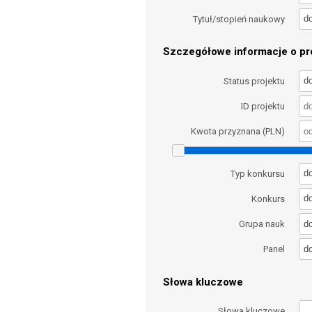
d
Tytuł/stopień naukowy
Szczegółowe informacje o pro
d
Status projektu
ID projektu
Kwota przyznana (PLN)
d
Typ konkursu
d
Konkurs
d
Grupa nauk
d
Panel
Słowa kluczowe
Słowa kluczowe