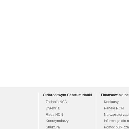
O Narodowym Centrum Nauki
Finansowanie na
Zadania NCN
Konkursy
Dyrekcja
Panele NCN
Rada NCN
Najczęściej za
Koordynatorzy
Informacje dla r
Struktura
Pomoc publicz