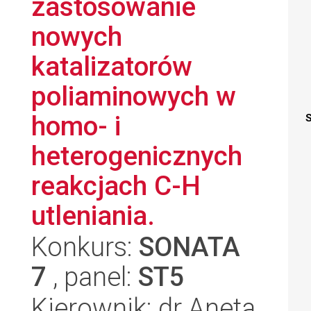
zastosowanie
nowych
katalizatorów
poliaminowych w
homo- i
S
heterogenicznych
reakcjach C-H
utleniania.
Konkurs:
SONATA
7
, panel:
ST5
Kierownik: dr Aneta