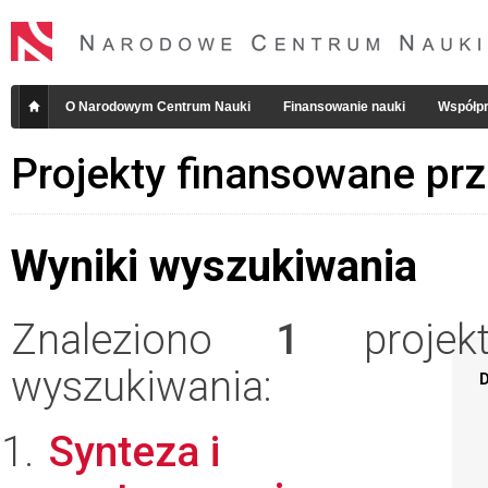
O Narodowym Centrum Nauki
Finansowanie nauki
Współpr
Projekty finansowane pr
Wyniki wyszukiwania
Znaleziono
1
projekt
wyszukiwania:
D
Synteza i