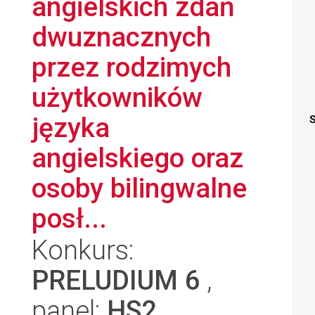
angielskich zdań
dwuznacznych
przez rodzimych
użytkowników
języka
S
angielskiego oraz
osoby bilingwalne
posł...
Konkurs:
PRELUDIUM 6
,
panel:
HS2