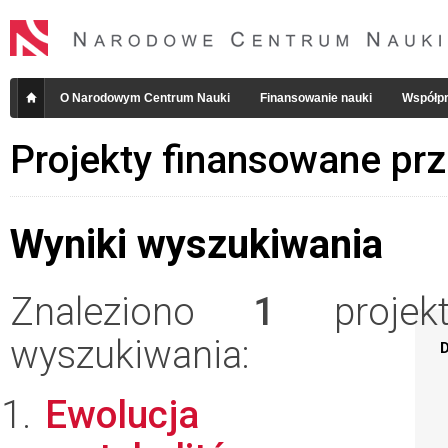
O Narodowym Centrum Nauki
Finansowanie nauki
Współpr
Projekty finansowane pr
Wyniki wyszukiwania
Znaleziono
1
projekt
wyszukiwania:
D
Ewolucja