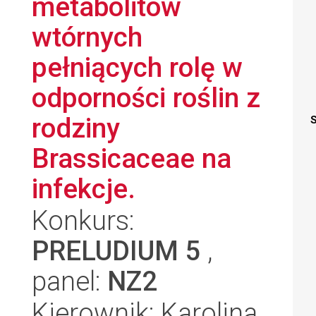
metabolitów
wtórnych
pełniących rolę w
odporności roślin z
rodziny
S
Brassicaceae na
infekcje.
Konkurs:
PRELUDIUM 5
,
panel:
NZ2
Kierownik: Karolina