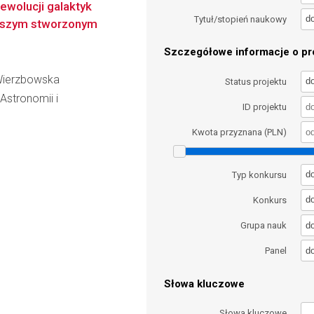
ewolucji galaktyk
d
Tytuł/stopień naukowy
ększym stworzonym
Szczegółowe informacje o pro
-Wierzbowska
d
Status projektu
 Astronomii i
ID projektu
Kwota przyznana (PLN)
d
Typ konkursu
d
Konkurs
d
Grupa nauk
d
Panel
Słowa kluczowe
Słowa kluczowe