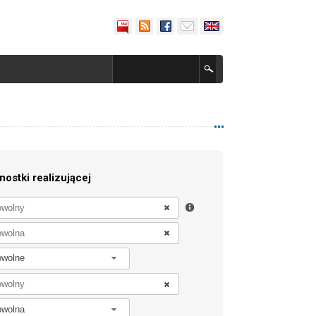
nostki realizującej
owolne
owolna