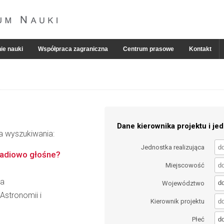
ie nauki
Współpraca zagraniczna
Centrum prasowe
Kontakt
Dane kierownika projektu i jed
ia wyszukiwania:
Jednostka realizująca
 radiowo głośne?
Miejscowość
ka
d
Województwo
 Astronomii i
Kierownik projektu
d
Płeć