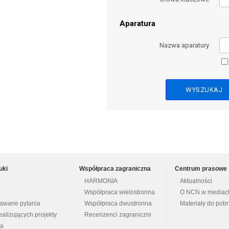
Aparatura
Nazwa aparatury
uki
Współpraca zagraniczna
Centrum prasowe
HARMONIA
Aktualności
Współpraca wielostronna
O NCN w mediac
dawane pytania
Współpraca dwustronna
Materiały do pob
ealizujących projekty
Recenzenci zagraniczni
na