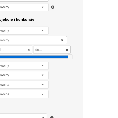
owolny
jekcie i konkursie
owolny
owolny
owolny
owolna
owolna