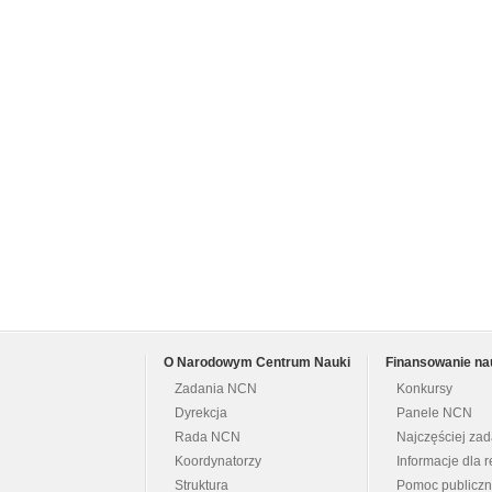
O Narodowym Centrum Nauki
Finansowanie na
Zadania NCN
Konkursy
Dyrekcja
Panele NCN
Rada NCN
Najczęściej za
Koordynatorzy
Informacje dla r
Struktura
Pomoc publicz