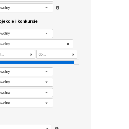
owolny
jekcie i konkursie
owolny
owolny
owolny
owolna
owolna