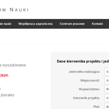
ie nauki
Współpraca zagraniczna
Centrum prasowe
Kontakt
Dane kierownika projektu i jed
ia wyszukiwania:
Jednostka realizująca
eckim
Miejscowość
s
d
Województwo
Liberales
Kierownik projektu
d
Płeć