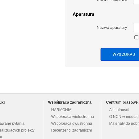
Aparatura
Nazwa aparatury
uki
Współpraca zagraniczna
Centrum prasowe
HARMONIA
Aktualności
Współpraca wielostronna
O NCN w mediac
dawane pytania
Współpraca dwustronna
Materiały do pob
ealizujących projekty
Recenzenci zagraniczni
na