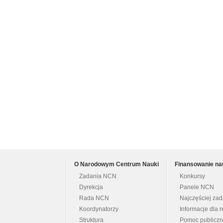
O Narodowym Centrum Nauki
Finansowanie na
Zadania NCN
Konkursy
Dyrekcja
Panele NCN
Rada NCN
Najczęściej za
Koordynatorzy
Informacje dla r
Struktura
Pomoc publicz