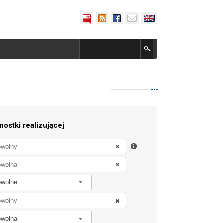
nostki realizującej
owolne
owolna