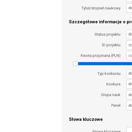
d
Tytuł/stopień naukowy
Szczegółowe informacje o pro
d
Status projektu
ID projektu
Kwota przyznana (PLN)
d
Typ konkursu
d
Konkurs
d
Grupa nauk
d
Panel
Słowa kluczowe
Słowa kluczowe