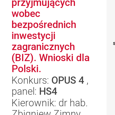
przyjmujących
wobec
bezpośrednich
inwestycji
zagranicznych
S
(BIZ). Wnioski dla
Polski.
Konkurs:
OPUS 4
,
panel:
HS4
Kierownik: dr hab.
Zbigniew Zimny