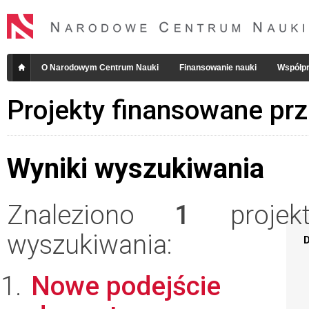
O Narodowym Centrum Nauki
Finansowanie nauki
Współpr
Projekty finansowane pr
Wyniki wyszukiwania
Znaleziono
1
projekt
wyszukiwania:
D
Nowe podejście