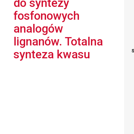
do syntezy
fosfonowych
analogów
lignanów. Totalna
synteza kwasu
S