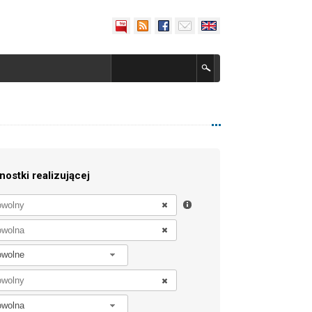
nostki realizującej
owolne
owolna