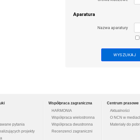
Aparatura
Nazwa aparatury
uki
Współpraca zagraniczna
Centrum prasowe
HARMONIA
Aktualności
Współpraca wielostronna
O NCN w mediac
dawane pytania
Współpraca dwustronna
Materiały do pob
ealizujących projekty
Recenzenci zagraniczni
na