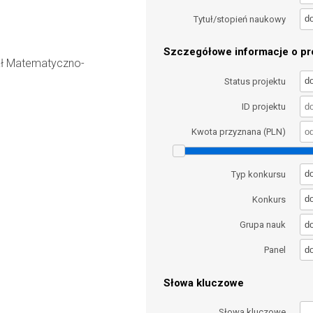
d
Tytuł/stopień naukowy
Szczegółowe informacje o pro
ał Matematyczno-
d
Status projektu
ID projektu
Kwota przyznana (PLN)
d
Typ konkursu
d
Konkurs
d
Grupa nauk
d
Panel
Słowa kluczowe
Słowa kluczowe