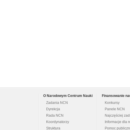
O Narodowym Centrum Nauki
Finansowanie na
Zadania NCN
Konkursy
Dyrekcja
Panele NCN
Rada NCN
Najczęściej za
Koordynatorzy
Informacje dla r
Struktura
Pomoc publicz