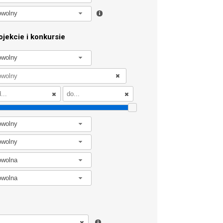
owolny
jekcie i konkursie
owolny
owolny
owolny
owolna
owolna