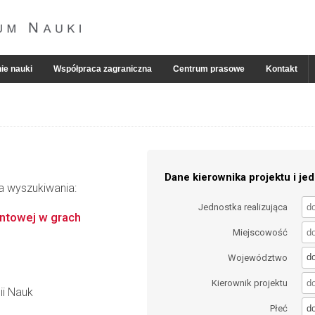
ie nauki
Współpraca zagraniczna
Centrum prasowe
Kontakt
Dane kierownika projektu i jed
ia wyszukiwania:
Jednostka realizująca
ntowej w grach
Miejscowość
d
Województwo
Kierownik projektu
ii Nauk
d
Płeć