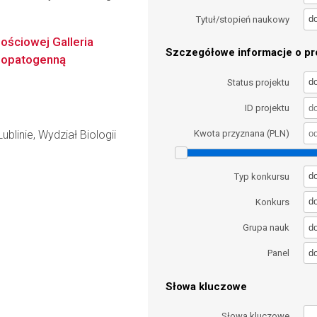
d
Tytuł/stopień naukowy
ościowej Galleria
Szczegółowe informacje o pro
omopatogenną
d
Status projektu
ID projektu
blinie, Wydział Biologii
Kwota przyznana (PLN)
d
Typ konkursu
d
Konkurs
d
Grupa nauk
d
Panel
Słowa kluczowe
Słowa kluczowe