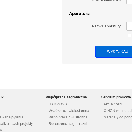
Aparatura
Nazwa aparatury
uki
Współpraca zagraniczna
Centrum prasowe
HARMONIA
Aktualności
Współpraca wielostronna
O NCN w mediac
dawane pytania
Współpraca dwustronna
Materiały do pob
ealizujących projekty
Recenzenci zagraniczni
na