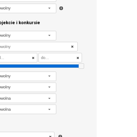
owolny
jekcie i konkursie
owolny
owolny
owolny
owolna
owolna