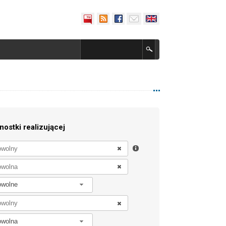
nostki realizującej
owolne
owolna