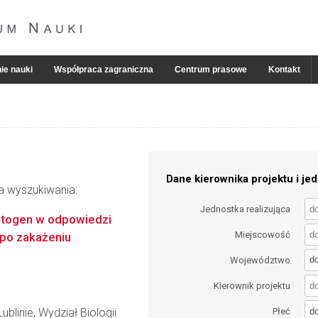
ie nauki
Współpraca zagraniczna
Centrum prasowe
Kontakt
Dane kierownika projektu i jed
ia wyszukiwania:
Jednostka realizująca
atogen w odpowiedzi
Miejscowość
 po zakażeniu
d
Województwo
Kierownik projektu
d
blinie, Wydział Biologii
Płeć