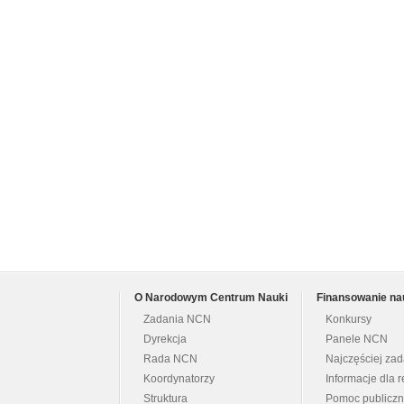
O Narodowym Centrum Nauki
Finansowanie na
Zadania NCN
Konkursy
Dyrekcja
Panele NCN
Rada NCN
Najczęściej za
Koordynatorzy
Informacje dla r
Struktura
Pomoc publicz