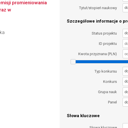
misji promieniowania
d
Tytuł/stopień naukowy
raz w
Szczegółowe informacje o pro
ska
d
Status projektu
ID projektu
Kwota przyznana (PLN)
d
Typ konkursu
d
Konkurs
d
Grupa nauk
d
Panel
Słowa kluczowe
Słowa kluczowe