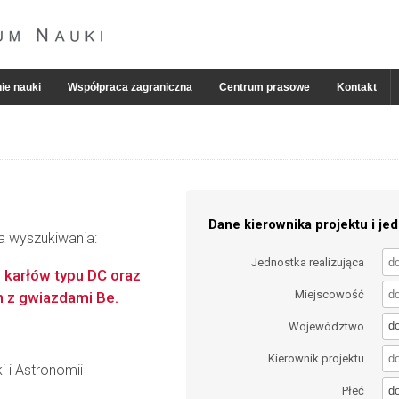
ie nauki
Współpraca zagraniczna
Centrum prasowe
Kontakt
Dane kierownika projektu i jed
ia wyszukiwania:
Jednostka realizująca
 karłów typu DC oraz
Miejscowość
 z gwiazdami Be.
d
Województwo
Kierownik projektu
i i Astronomii
d
Płeć