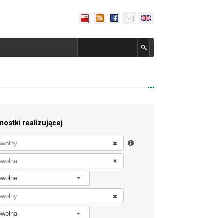
nostki realizującej
owolne
owolna