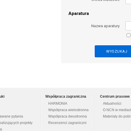
Aparatura
Nazwa aparatury
uki
Współpraca zagraniczna
Centrum prasowe
HARMONIA
Aktualności
Współpraca wielostronna
O NCN w mediac
dawane pytania
Współpraca dwustronna
Materiały do pob
ealizujących projekty
Recenzenci zagraniczni
na