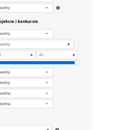
owolny
jekcie i konkursie
owolny
owolny
owolny
owolna
owolna