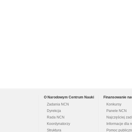
O Narodowym Centrum Nauki
Finansowanie na
Zadania NCN
Konkursy
Dyrekcja
Panele NCN
Rada NCN
Najczęściej za
Koordynatorzy
Informacje dla r
Struktura
Pomoc publicz