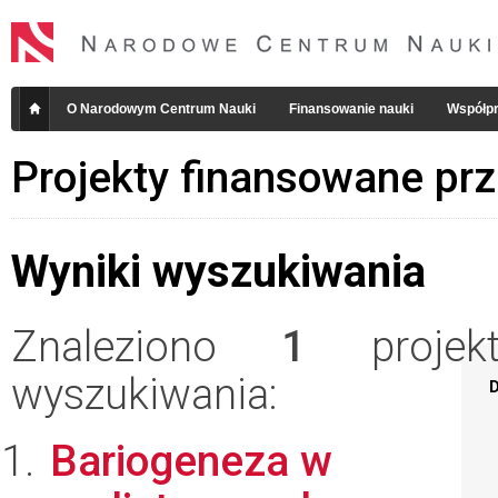
O Narodowym Centrum Nauki
Finansowanie nauki
Współpr
Projekty finansowane pr
Wyniki wyszukiwania
Znaleziono
1
projekt
wyszukiwania:
D
Bariogeneza w