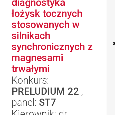
diagnostyka
łożysk tocznych
stosowanych w
silnikach
synchronicznych z
S
magnesami
trwałymi
Konkurs:
PRELUDIUM 22
,
panel:
ST7
Kierownik: dr