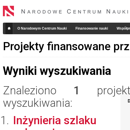
O Narodowym Centrum Nauki
Finansowanie nauki
Współpr
Projekty finansowane pr
Wyniki wyszukiwania
Znaleziono
1
projekt
wyszukiwania:
D
Inżynieria szlaku