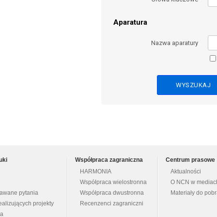
Aparatura
Nazwa aparatury
uki
Współpraca zagraniczna
Centrum prasowe
HARMONIA
Aktualności
Współpraca wielostronna
O NCN w mediac
dawane pytania
Współpraca dwustronna
Materiały do pob
ealizujących projekty
Recenzenci zagraniczni
na