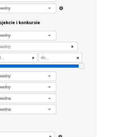
owolny
jekcie i konkursie
owolny
owolny
owolny
owolna
owolna