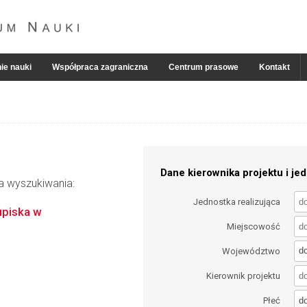
ie nauki
Współpraca zagraniczna
Centrum prasowe
Kontakt
Dane kierownika projektu i jed
ia wyszukiwania:
Jednostka realizująca
upiska w
Miejscowość
d
Województwo
Kierownik projektu
d
Płeć