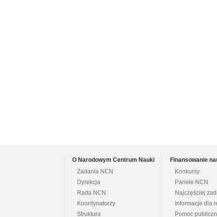
O Narodowym Centrum Nauki
Finansowanie na
Zadania NCN
Konkursy
Dyrekcja
Panele NCN
Rada NCN
Najczęściej za
Koordynatorzy
Informacje dla r
Struktura
Pomoc publicz