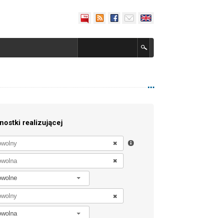
nostki realizującej
owolne
owolna