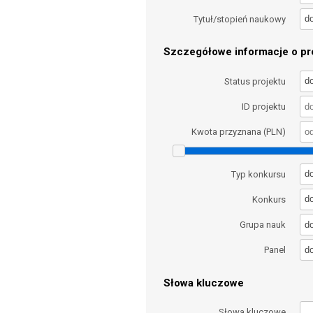
d
Tytuł/stopień naukowy
Szczegółowe informacje o pro
d
Status projektu
ID projektu
Kwota przyznana (PLN)
d
Typ konkursu
d
Konkurs
d
Grupa nauk
d
Panel
Słowa kluczowe
Słowa kluczowe