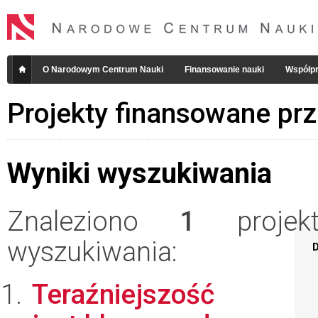
O Narodowym Centrum Nauki
Finansowanie nauki
Współpr
Projekty finansowane pr
Wyniki wyszukiwania
Znaleziono
1
projekt
wyszukiwania:
D
Teraźniejszość