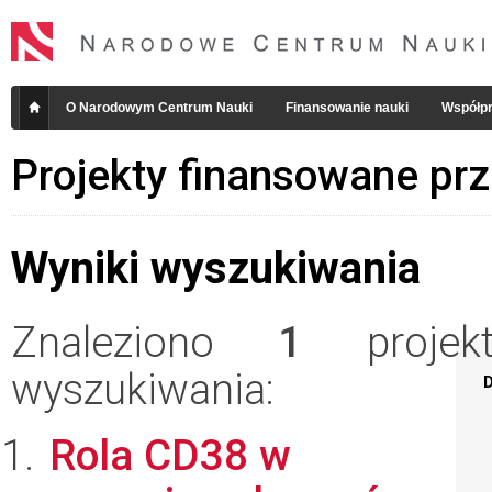
O Narodowym Centrum Nauki
Finansowanie nauki
Współpr
Projekty finansowane pr
Wyniki wyszukiwania
Znaleziono
1
projekt
wyszukiwania:
D
Rola CD38 w