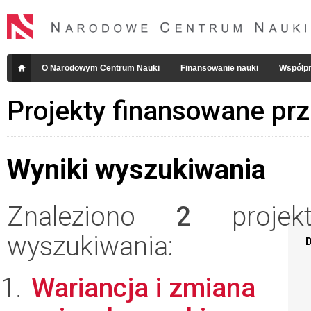
O Narodowym Centrum Nauki
Finansowanie nauki
Współpr
Projekty finansowane pr
Wyniki wyszukiwania
Znaleziono
2
projekt
wyszukiwania:
D
Wariancja i zmiana