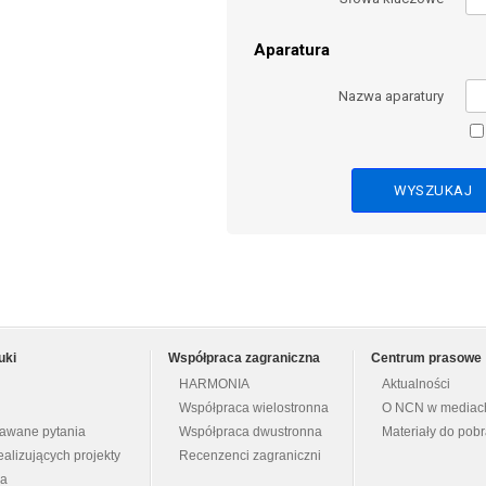
Aparatura
Nazwa aparatury
uki
Współpraca zagraniczna
Centrum prasowe
HARMONIA
Aktualności
Współpraca wielostronna
O NCN w mediac
dawane pytania
Współpraca dwustronna
Materiały do pob
ealizujących projekty
Recenzenci zagraniczni
na