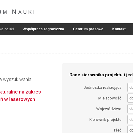
ie nauki
Współpraca zagraniczna
Centrum prasowe
Kontakt
Dane kierownika projektu i jed
ia wyszukiwania:
Jednostka realizująca
kturalne na zakres
Miejscowość
ań w laserowych
d
Województwo
Kierownik projektu
d
Płeć