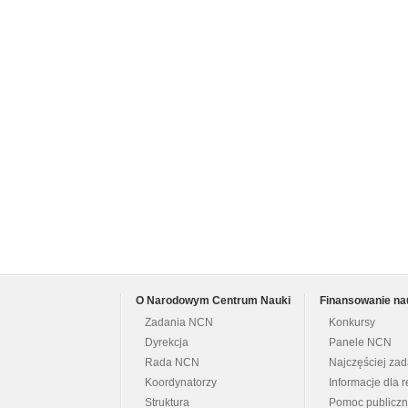
O Narodowym Centrum Nauki
Finansowanie na
Zadania NCN
Konkursy
Dyrekcja
Panele NCN
Rada NCN
Najczęściej za
Koordynatorzy
Informacje dla r
Struktura
Pomoc publicz