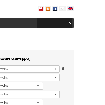
nostki realizującej
owolne
owolna