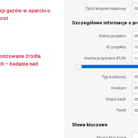
d
Tytuł/stopień naukowy
ji gazów w oparciu o
erot
Szczegółowe informacje o pro
d
Status projektu
ID projektu
onizowane źródła
Kwota przyznana (PLN)
h – badania nad
d
Typ konkursu
d
Konkurs
d
Grupa nauk
d
Panel
Słowa kluczowe
Słowa kluczowe