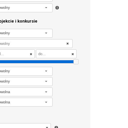
owolny
jekcie i konkursie
owolny
owolny
owolny
owolna
owolna