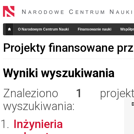
O Narodowym Centrum Nauki
Finansowanie nauki
Współpr
Projekty finansowane pr
Wyniki wyszukiwania
Znaleziono
1
projekt
wyszukiwania:
D
Inżynieria