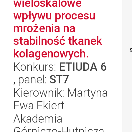
wieloskalowe
wpływu procesu
mrożenia na
stabilność tkanek
kolagenowych.
S
Konkurs:
ETIUDA 6
, panel:
ST7
Kierownik: Martyna
Ewa Ekiert
Akademia
Górniczo-Hutnicza