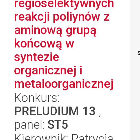
regioselektywnych
reakcji poliynów z
aminową grupą
końcową w
syntezie
S
organicznej i
metaloorganicznej
Konkurs:
PRELUDIUM 13
,
panel:
ST5
Kierownik: Patrycja