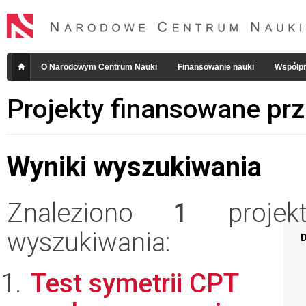
O Narodowym Centrum Nauki
Finansowanie nauki
Współpr
Projekty finansowane pr
Wyniki wyszukiwania
Znaleziono
1
projekt
wyszukiwania:
D
Test symetrii CPT